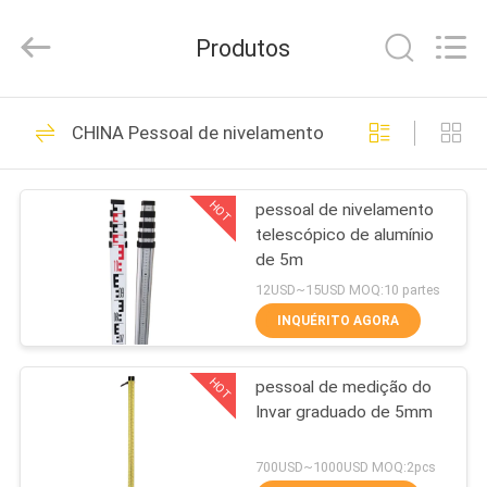
2026
Leo
Survey
Produtos
Instrument
Co.,Ltd.
All
Rights
CASA
Reserved.
23
CHINA Pessoal de nivelamento telescópico
Prisma de exame
PRODUTOS
do refletor
HOT
pessoal de nivelamento
telescópico de alumínio
SOBRE
de 5m
NÓS
12USD~15USD MOQ:10 partes
INQUÉRITO AGORA
33
EXCURSÃO
Avaliação Mini
HOT
pessoal de medição do
DA
Invar graduado de 5mm
FÁBRICA
Prism
700USD~1000USD MOQ:2pcs