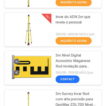
CONTROLE
INQUÉRITO AGORA
DA
HOT
Invar do ADN 2m que
QUALIDADE
13
nivela o pessoal
Prisma de 360
CONTACTE-
500USD~600USD MOQ:2 partes
graus
NOS
INQUÉRITO AGORA
3m Nível Digital
PEÇA
Acessório Maganese
UMAS
Rod nivelação para
11
Topcon DL502 503 Nível
CITAÇÕES
500USD~700USD MOQ:2pcs
Digital
prisma total da
CONTACT
MAPA
estação
3m Survey Invar Rod
DO
com alta precisão para
SITE
GeoMax ZDL700 Nível