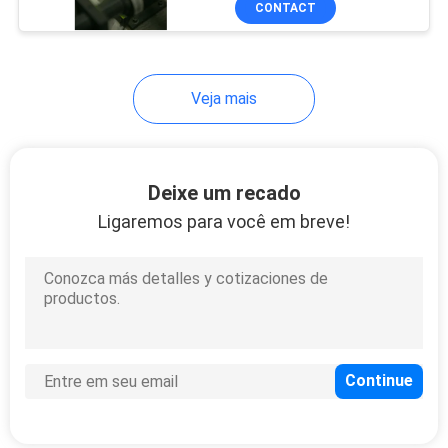
CONTACT
31
Carregador de
bateria total da
Veja mais
estação
Deixe um recado
Ligaremos para você em breve!
10
Cabo total da
estação
10