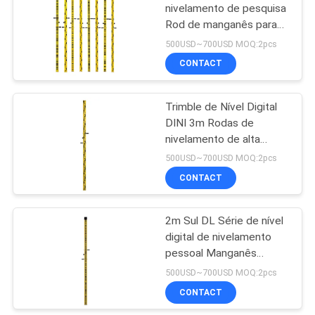
nivelamento de pesquisa
Rod de manganês para
53
Sokkia SDL Nível e níveis
500USD~700USD MOQ:2pcs
ópticos
Pessoal de
CONTACT
nivelamento
Trimble de Nível Digital
telescópico
DINI 3m Rodas de
nivelamento de alta
precisão Manganês
500USD~700USD MOQ:2pcs
CONTACT
46
Adaptador de
2m Sul DL Série de nível
digital de nivelamento
Tribrach
pessoal Manganês
Instrumentos de
500USD~700USD MOQ:2pcs
pesquisa Acessório
CONTACT