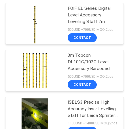
FOIF EL Series Digital
10
Level Accessory
Tripés do
Levelling Staff 2m
Manganese Rods With
500USD~700USD MOQ:2pcs
instrumento
High Accuracy
CONTACT
3m Topcon
DL101C/102C Level
Accessory Barcoded
59
Leveling Staff
500USD~700USD MOQ:2pcs
Baterias de estação
Maganese Rod
CONTACT
totais
ISBLS3 Precise High
Accuracy Invar Levelling
Staff for Leica Sprinter
Digital Level 3m Length
1100USD~1400USD MOQ:2pcs