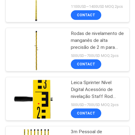
Digital
1100USD~1400USD MOQ:2pcs
CONTACT
PRIVACY
11
POLICY
Rodas de nivelamento de
Prisma Polo Bipod
manganês de alta
precisão de 2 m para
Leica Digital Level DNA e
500USD~700USD MOQ:2pcs
LS
CONTACT
Leica Sprinter Nível
11
Digital Acessório de
polo telescópico da
nivelação Staff Rod
Manganês 3m com face
500USD~700USD MOQ:2pcs
fibra do carbono
dupla
CONTACT
3m Pessoal de