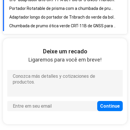
Portador Rotatable de prisma com a chumbada de prumo ótica para TPS GNSS
Adaptador longo do portador de Tribrach do verde da bolha CRT12 para TPS GNSS
Chumbada de prumo ótica verde CRT-11B de GNSS para antenas de RTK GPS
Estação total do teodolito de Grey Tribrach Adaptor AL10 que gerencie
Adaptador verde de Tribrach de prismas do refletor AL10-D1 com chumbada de prumo ótica
Deixe um recado
Portador total de gerencio de Tribrach da ponta da baioneta do refletor da estação dos Gps de 1.5m
Ligaremos para você em breve!
Estação total Tribrach da ponta da baioneta AL10-D3 para refletores
Adaptador de Tribrach da ampliação da cor 3.5X do preto AL-D5 com chumbada de prumo ótica
luz Rotatable Tan Carrier Adaptor Bayonet Tip da avaliação da estação do total de 1.5m Tribrach
Adaptador de Tribrach da antena de AL10-D7 GNSS com chumbada de prumo ótica
Adaptador fixo de Tribrach da maxila da linha três para antenas de GNSS
Adaptador Multifunction da liberação rápida com portador de Tribrach
O adaptador GNSS GPS de Tribrach do parafuso rosqueou o adaptador de Polo
Base magnética de varredura lisa da montagem do alvo do adaptador 100mm de Tribrach