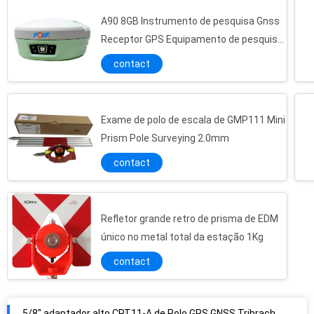
A90 8GB Instrumento de pesquisa Gnss
Receptor GPS Equipamento de pesquisa
com alto desempenho
contact
Exame de polo de escala de GMP111 Mini
Prism Pole Surveying 2.0mm
contact
Refletor grande retro de prisma de EDM
único no metal total da estação 1Kg
contact
5/8" adaptador alto CRT11-A de Polo GPS GNSS Tribrach da linha