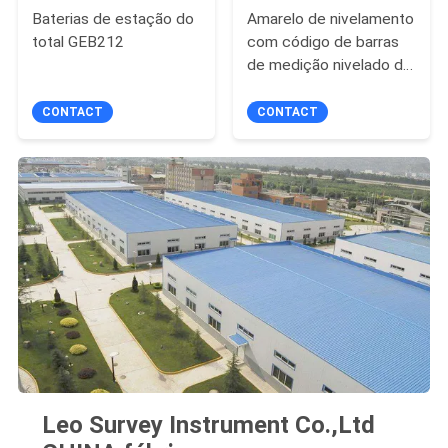
Baterias de estação do
Amarelo de nivelamento
total GEB212
com código de barras
de medição nivelado do
pessoal LS do Invar
telescópico do ADN
CONTACT
CONTACT
Digital Polo
Leo Survey Instrument Co.,Ltd