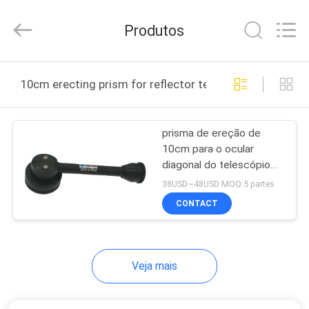
2025
Leo
Survey
Produtos
Instrument
Co.,Ltd.
All
Rights
CASA
Reserved.
10cm erecting prism for reflector telescope fabricação
PRODUTOS
prisma de ereção de
10cm para o ocular
SOBRE
diagonal do telescópio
NÓS
GTS-102 do refletor
38USD~48USD MOQ:5 partes
CONTACT
EXCURSÃO
DA
Veja mais
FÁBRICA