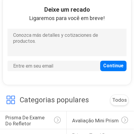
CONTROLE
Deixe um recado
DA
Ligaremos para você em breve!
QUALIDADE
CONTACTE-
NOS
PEÇA
UMAS
CITAÇÕES
Categorias populares
Todos
MAPA
Prisma De Exame 
Avaliação Mini Prism
DO
Do Refletor
SITE