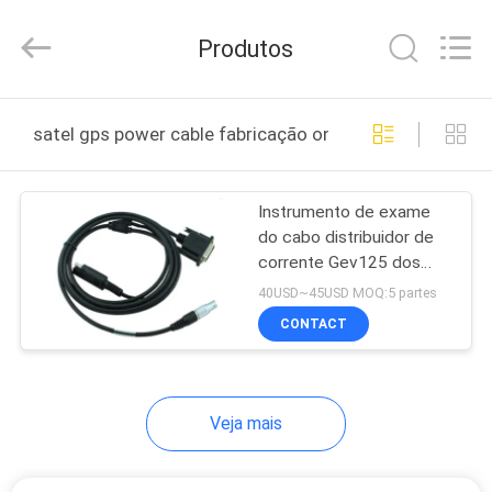
2025
Leo
Survey
Produtos
Instrument
Co.,Ltd.
All
Rights
CASA
Reserved.
satel gps power cable fabricação online
PRODUTOS
Instrumento de exame
do cabo distribuidor de
SOBRE
corrente Gev125 dos
NÓS
Gps de Satel A00705
40USD~45USD MOQ:5 partes
CONTACT
EXCURSÃO
DA
Veja mais
FÁBRICA