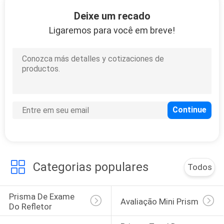
CONTROLE
Deixe um recado
DA
Ligaremos para você em breve!
QUALIDADE
CONTACTE-
NOS
PEÇA
UMAS
CITAÇÕES
Categorias populares
Todos
MAPA
Prisma De Exame 
Avaliação Mini Prism
DO
Do Refletor
SITE