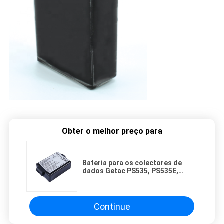
Obter o melhor preço para
Bateria para os colectores de
dados Getac PS535, PS535E,
PS535F e Sokkia Topcon FC-25A,
SHC-25
Continue