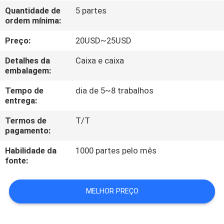
CONTROLE
Quantidade de
5 partes
ordem mínima:
DA
QUALIDADE
Preço:
20USD~25USD
Detalhes da
Caixa e caixa
CONTACTE-
embalagem:
NOS
Tempo de
dia de 5~8 trabalhos
entrega:
PEÇA
Termos de
T/T
pagamento:
UMAS
Habilidade da
1000 partes pelo mês
CITAÇÕES
fonte:
MAPA
MELHOR PREÇO
DO
SITE