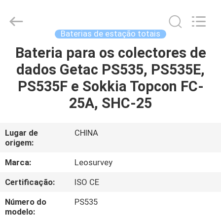
2026
Leo
Survey
Instrument
Co.,Ltd.
Baterias de estação totais
All
Rights
Bateria para os colectores de
CASA
Reserved.
dados Getac PS535, PS535E,
PRODUTOS
PS535F e Sokkia Topcon FC-
25A, SHC-25
SOBRE
NÓS
Lugar de
CHINA
origem:
EXCURSÃO
Marca:
Leosurvey
DA
Certificação:
ISO CE
FÁBRICA
Número do
PS535
modelo: