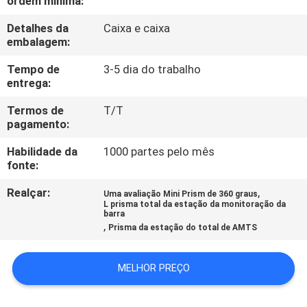
ordem mínima:
CONTROLE
Detalhes da
Caixa e caixa
DA
embalagem:
QUALIDADE
Tempo de
3-5 dia do trabalho
entrega:
CONTACTE-
Termos de
T/T
NOS
pagamento:
Habilidade da
1000 partes pelo mês
PEÇA
fonte:
UMAS
Realçar:
,
Uma avaliação Mini Prism de 360 graus
L prisma total da estação da monitoração da
CITAÇÕES
barra
,
Prisma da estação do total de AMTS
MAPA
MELHOR PREÇO
DO
SITE