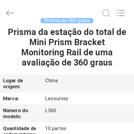
2026
Leo
Survey
Instrument
Co.,Ltd.
Prisma de 360 graus
All
Rights
Prisma da estação do total de
CASA
Reserved.
Mini Prism Bracket
PRODUTOS
Monitoring Rail de uma
avaliação de 360 graus
SOBRE
NÓS
Lugar de
China
origem:
EXCURSÃO
Marca:
Leosurvey
DA
Número do
L360
modelo:
FÁBRICA
Quantidade de
10 partes