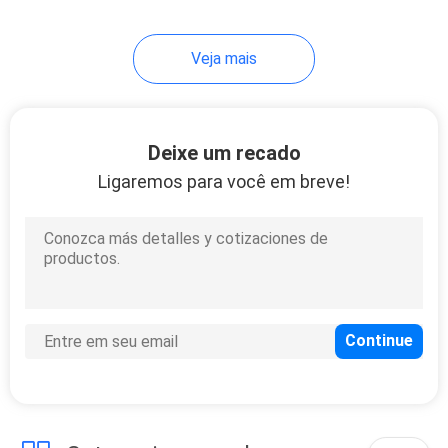
10
Veja mais
Tripés do
instrumento
Deixe um recado
Ligaremos para você em breve!
59
Baterias de estação
totais