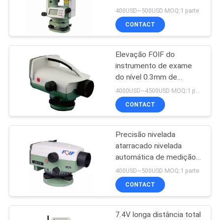
DT402
400USD~500USD MOQ:1 parte
CONTACT
PRIVACY
11
POLICY
Elevação FOIF do
Prisma Polo Bipod
instrumento de exame
do nível 0.3mm de
Digitas
4000USD~4500USD MOQ:1 parte
CONTACT
Precisão nivelada
11
atarracado nivelada
polo telescópico da
automática de medição
1.5mm da máquina 28X
400USD~500USD MOQ:1 parte
fibra do carbono
CONTACT
7.4V longa distância total