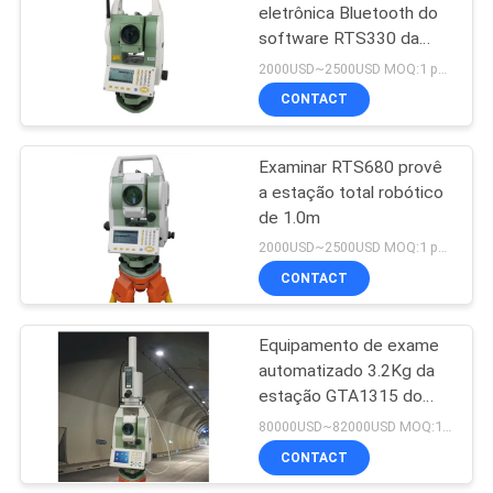
eletrônica Bluetooth do
software RTS330 da
53
estação 2mm
2000USD~2500USD MOQ:1 parte
Pessoal de
CONTACT
nivelamento
Examinar RTS680 provê
telescópico
a estação total robótico
de 1.0m
2000USD~2500USD MOQ:1 parte
CONTACT
46
Adaptador de
Equipamento de exame
automatizado 3.2Kg da
Tribrach
estação GTA1315 do
giroscópio
80000USD~82000USD MOQ:1 parte
CONTACT