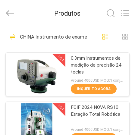
2026
Leo
Survey
Produtos
Instrument
Co.,Ltd.
All
Rights
CASA
Reserved.
23
CHINA Instrumento de exame
Prisma de exame
PRODUTOS
do refletor
HOT
0.3mm Instrumentos de
medição de precisão 24
SOBRE
teclas
NÓS
Around 4000USD MOQ:1 conjunto
INQUÉRITO AGORA
33
EXCURSÃO
Avaliação Mini
HOT
FOIF 2024 NOVA RS10
DA
Estação Total Robótica
FÁBRICA
Prism
Around 4000USD MOQ:1 conjunto