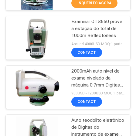
CONTROLE
INQUÉRITO AGORA
DA
Examinar OTS650 provê
QUALIDADE
13
a estação do total de
1000m Reflectorless
Prisma de 360
CONTACTE-
Around 4000USD MOQ:1 parte
graus
NOS
CONTACT
2000mAh auto nível de
PEÇA
exame nivelado da
UMAS
máquina 0.7mm Digitas
11
auto
CITAÇÕES
900USD~1200USD MOQ:1 parte
prisma total da
CONTACT
MAPA
estação
Auto teodolito eletrônico
DO
de Digitas do
SITE
instrumento de exame