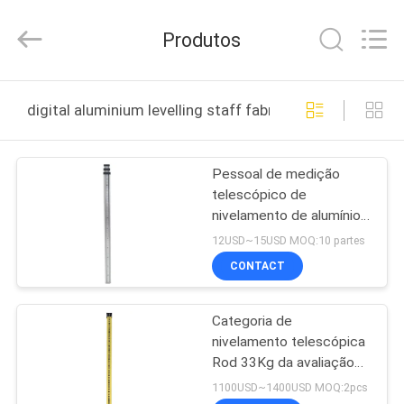
2025
Leo
Survey
Produtos
Instrument
Co.,Ltd.
All
Rights
CASA
Reserved.
digital aluminium levelling staff fabricação online
PRODUTOS
Pessoal de medição
telescópico de
SOBRE
nivelamento de alumínio
NÓS
do pessoal 3m da bolha
12USD~15USD MOQ:10 partes
CONTACT
EXCURSÃO
Categoria de
DA
nivelamento telescópica
FÁBRICA
Rod 33Kg da avaliação
do pessoal 4mm de
1100USD~1400USD MOQ:2pcs