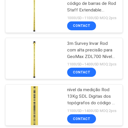
código de barras de Rod
Staff Extendable
Measuring Pole Digital
1000USD~1100USD MOQ:2pcs
do Invar 24Kg de 2m
CONTACT
3m Survey Invar Rod
com alta precisão para
GeoMax ZDL700 Nível
Digital
1100USD~1400USD MOQ:2pcs
CONTACT
nível da medição Rod
13Kg SDL Digitas dos
topógrafos do código de
barras de 3m duas
1100USD~1400USD MOQ:2pcs
partes do caso de
CONTACT
alumínio