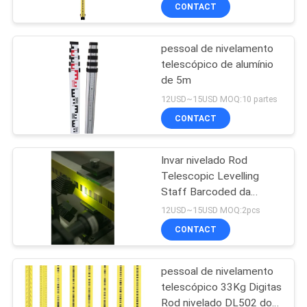
Digitas amarelo
CONTROLE
CONTACT
DA
pessoal de nivelamento
QUALIDADE
telescópico de alumínio
de 5m
CONTACTE-
12USD~15USD MOQ:10 partes
NOS
CONTACT
Invar nivelado Rod
PEÇA
Telescopic Levelling
UMAS
Staff Barcoded da
avaliação de Digitas 3m
CITAÇÕES
12USD~15USD MOQ:2pcs
CONTACT
MAPA
pessoal de nivelamento
DO
telescópico 33Kg Digitas
SITE
Rod nivelado DL502 do