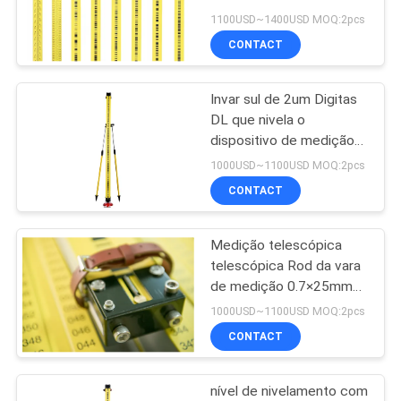
Invar com código de
1100USD~1400USD MOQ:2pcs
barras de 3m
CONTACT
PRIVACY
POLICY
Invar sul de 2um Digitas
DL que nivela o
dispositivo de medição
de Polo da altura do
1000USD~1100USD MOQ:2pcs
pessoal
CONTACT
Medição telescópica
telescópica Rod da vara
de medição 0.7×25mm
do Invar
1000USD~1100USD MOQ:2pcs
CONTACT
nível de nivelamento com