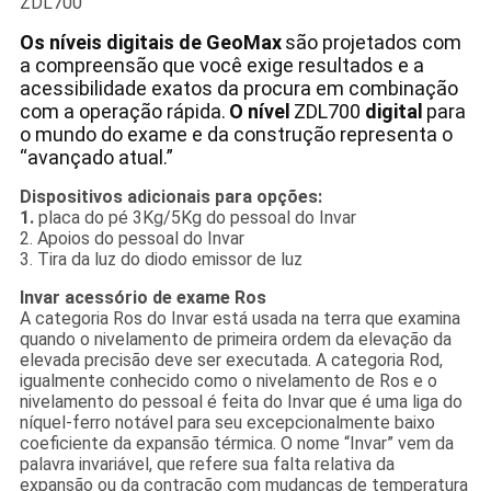
ZDL700
Os níveis
digitais
de GeoMax
são projetados
com
a
compreensão que você exige
resultados e a
acessibilidade
exatos
da procura em combinação
com a
operação
rápida.
O nível
ZDL700
digital
para
o mundo do exame e da
construção
representa
o
“avançado
atual
.”
Dispositivos adicionais para opções:
1.
placa do pé 3Kg/5Kg do pessoal do Invar
2. Apoios do pessoal do Invar
3. Tira da luz do diodo emissor de luz
Invar acessório de exame Ros
A categoria Ros do Invar está usada na terra que examina
quando o nivelamento de primeira ordem da elevação da
elevada precisão deve ser executada. A categoria Rod,
igualmente conhecido como o nivelamento de Ros e o
nivelamento do pessoal é feita do Invar que é uma liga do
níquel-ferro notável para seu excepcionalmente baixo
coeficiente da expansão térmica. O nome “Invar” vem da
palavra invariável, que refere sua falta relativa da
expansão ou da contração com mudanças de temperatura