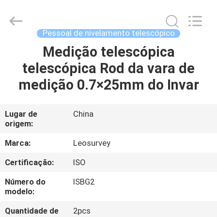
2026
Leo
Survey
Instrument
Co.,Ltd.
Pessoal de nivelamento telescópico
All
Rights
Medição telescópica
CASA
Reserved.
telescópica Rod da vara de
PRODUTOS
medição 0.7×25mm do Invar
SOBRE
Lugar de
China
origem:
NÓS
Marca:
Leosurvey
EXCURSÃO
Certificação:
ISO
DA
Número do
ISBG2
FÁBRICA
modelo:
Quantidade de
2pcs