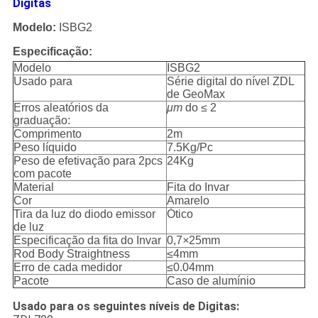
Digitas
Modelo:
ISBG2
Especificação:
Modelo
ISBG2
Usado para
Série digital do nível ZDL
de GeoMax
Erros aleatórios da
μm
do ≤ 2
graduação:
Comprimento
2m
Peso líquido
7.5Kg/Pc
Peso de efetivação para 2pcs
24Kg
com pacote
Material
Fita do Invar
Cor
Amarelo
Tira da luz do diodo emissor
Ótico
de luz
Especificação da fita do Invar
0,7
×
25mm
Rod Body Straightness
≤4mm
Erro de cada medidor
≤0.04mm
Pacote
Caso de alumínio
Usado para os seguintes níveis de Digitas: