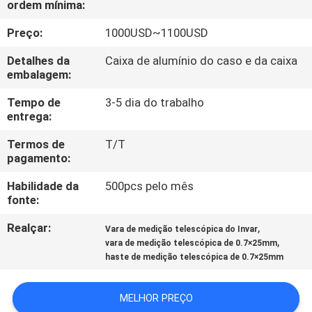
ordem mínima:
CONTROLE
DA
Preço:
1000USD~1100USD
QUALIDADE
Detalhes da
Caixa de alumínio do caso e da caixa
embalagem:
CONTACTE-
Tempo de
3-5 dia do trabalho
entrega:
NOS
Termos de
T/T
pagamento:
PEÇA
Habilidade da
500pcs pelo mês
UMAS
fonte:
CITAÇÕES
Realçar:
,
Vara de medição telescópica do Invar
,
vara de medição telescópica de 0.7×25mm
MAPA
haste de medição telescópica de 0.7×25mm
DO
MELHOR PREÇO
SITE