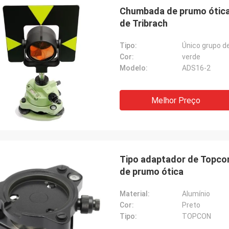
Chumbada de prumo ótica 
de Tribrach
Tipo:
Único grupo d
Cor:
verde
Modelo:
ADS16-2
Melhor Preço
Tipo adaptador de Topco
de prumo ótica
Material:
Alumínio
Cor:
Preto
Tipo:
TOPCON