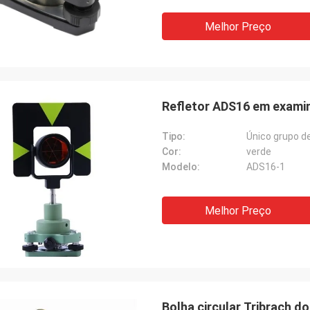
Melhor Preço
Refletor ADS16 em examin
Tipo:
Único grupo d
Cor:
verde
Modelo:
ADS16-1
Melhor Preço
Bolha circular Tribrach d