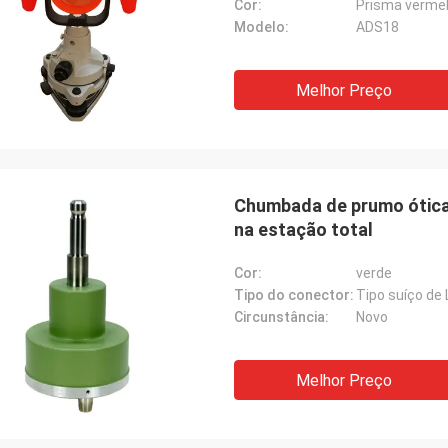
Cor:
Prisma vermel
Modelo:
ADS18
Melhor Preço
Chumbada de prumo ótica 
na estação total
Cor:
verde
Tipo do conector:
Tipo suíço de 
Circunstância:
Novo
Melhor Preço