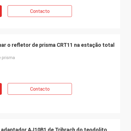
Contacto
ar o refletor de prisma CRT11 na estação total
e prisma
Contacto
o adaptador AJ10B1 de Tribrach do teodolito