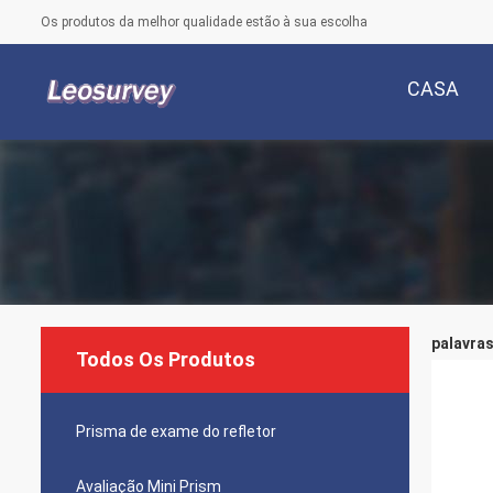
Os produtos da melhor qualidade estão à sua escolha
CASA
palavras
Todos Os Produtos
Prisma de exame do refletor
Avaliação Mini Prism