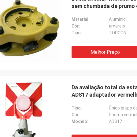
sem chumbada de prumo 
Material:
Alumínio
Cor:
amarelo
Tipo:
TOPCON
Melhor Preço
Da avaliação total da es
ADS17 adaptador vermel
Tipo:
Único grupo d
Cor:
Prisma vermel
Modelo:
ADS17