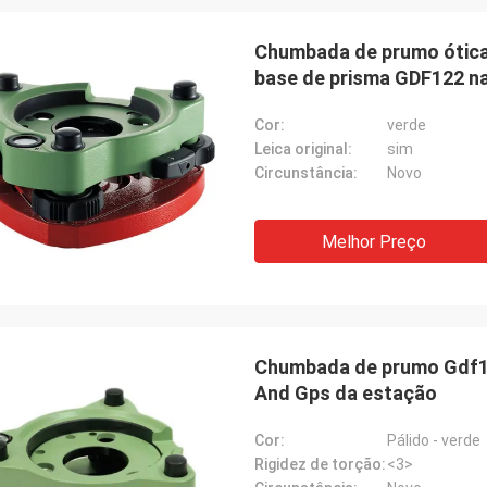
Chumbada de prumo ótica 
base de prisma GDF122 na
Cor:
verde
Leica original:
sim
Circunstância:
Novo
Melhor Preço
Chumbada de prumo Gdf111
And Gps da estação
Cor:
Pálido - verde
Rigidez de torção:
<3>