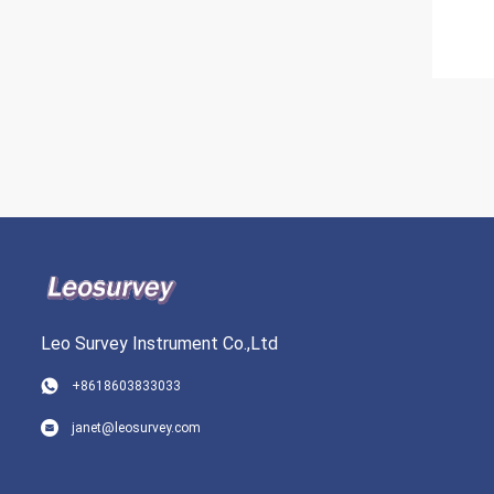
Leo Survey Instrument Co.,Ltd
+8618603833033
janet@leosurvey.com