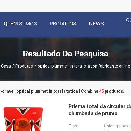
C
QUEM SOMOS
PRODUTOS
NEWS
Resultado Da Pesquisa
Casa
/
Produtos
/
optical plummet in total station fabricante online
-chave [ optical plummet in total station ] Combine
45
produtos.
Prisma total da circular 
chumbada de prumo
Tipo:
Único grupo d