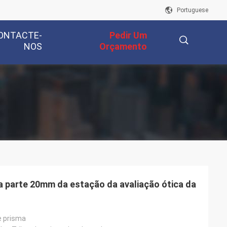
Portuguese
ONTACTE-
Pedir Um
NOS
Orçamento
描
述
da parte 20mm da estação da avaliação ótica da
e prisma