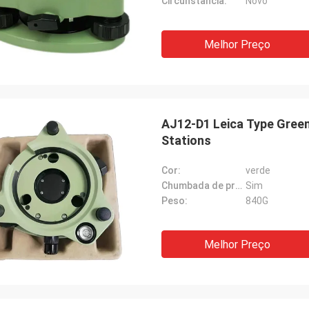
Circunstância:
Novo
Melhor Preço
AJ12-D1 Leica Type Green
Stations
Cor:
verde
Chumbada de prumo ótica:
Sim
Peso:
840G
Melhor Preço