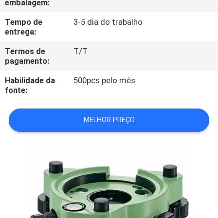
embalagem:
CONTROLE
DA
Tempo de
3-5 dia do trabalho
entrega:
QUALIDADE
Termos de
T/T
pagamento:
CONTACTE-
Habilidade da
500pcs pelo mês
NOS
fonte:
PEÇA
MELHOR PREÇO
UMAS
CITAÇÕES
MAPA
DO
SITE