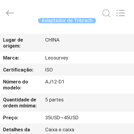
2026
Leo
Survey
Instrument
Co.,Ltd.
Adaptador de Tribrach
All
Rights
CASA
Reserved.
Lugar de
CHINA
origem:
PRODUTOS
Marca:
Leosurvey
SOBRE
Certificação:
ISO
NÓS
Número do
AJ12-D1
modelo:
EXCURSÃO
Quantidade de
5 partes
ordem mínima:
DA
FÁBRICA
Preço:
35USD~45USD
Detalhes da
Caixa e caixa