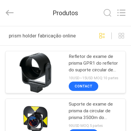
2025
Leo
Survey
Produtos
Instrument
Co.,Ltd.
All
Rights
CASA
Reserved.
prism holder fabricação online
PRODUTOS
Refletor de exame de
prisma GPR1 do refletor
SOBRE
do suporte circular de
NÓS
prisma de GPH no exame
10USD~15USD MOQ:10 partes
CONTACT
EXCURSÃO
Suporte de exame de
DA
prisma da circular de
FÁBRICA
prisma 3500m do
refletor GPR121
90USD MOQ:5 partes