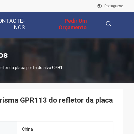
Portuguese
ONTACTE-
Pedir Um
NOS
Orçamento
描
os
etor da placa preta do alvo GPH1
述
prisma GPR113 do refletor da placa
China