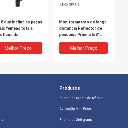
8 que inclina as peças
Monitoramento de longa
ais fêmeas totais
distância Reflector de
óticos do
pesquisa Prisma 5/8"
trumento da estação
Acessório de pesquisa
prisma 64mm da
de fios Leica
Melhor Preço
Melhor Preço
tação
Produtos
Prisma de exame do refletor
Avaliação Mini Prism
ite
Prisma de 360 graus