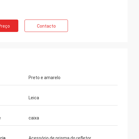
Preço
Contacto
Preto e amarelo
Leica
e
caixa
ria
Acessório de prisma do refletor