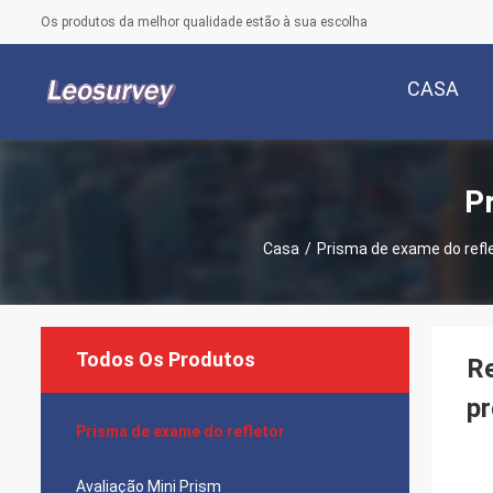
Os produtos da melhor qualidade estão à sua escolha
CASA
P
Casa
/
Prisma de exame do refl
Todos Os Produtos
Re
pr
Prisma de exame do refletor
Avaliação Mini Prism