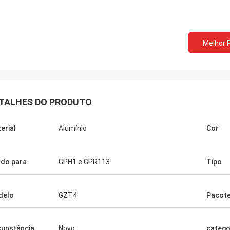
Melhor 
TALHES DO PRODUTO
erial
Alumínio
Cor
do para
GPH1 e GPR113
Tipo
delo
GZT4
Pacot
cunstância
Novo
catego