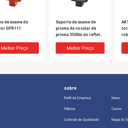
ma de exame do
Suporte de exame de
AK1
etor GPR111
prisma da circular de
tot
prisma 3500m do refletor
rob
GPR121
ins
de 
Melhor Preço
Melhor Preço
es
sobre
Perfil da Empresa
News
Fábrica
Casos
Controle de Qualidade
Mapa do S