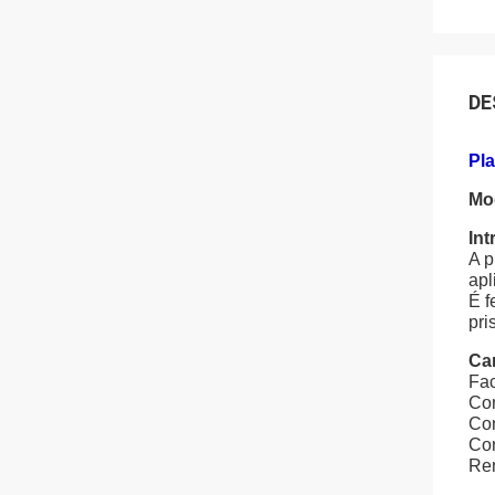
DE
Pla
Mo
Int
A p
apl
É f
pri
Car
Fac
Com
Con
Con
Re