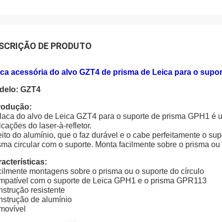
SCRIÇÃO DE PRODUTO
ca acessória do alvo GZT4 de prisma de Leica para o supo
delo: GZT4
rodução:
laca do alvo de Leica GZT4 para o suporte de prisma GPH1 é um
icações do laser-à-refletor.
eito do alumínio, que o faz durável e o cabe perfeitamente o 
sma circular com o suporte. Monta facilmente sobre o prisma ou
acterísticas:
ilmente montagens sobre o prisma ou o suporte do círculo
patível com o suporte de Leica GPH1 e o prisma GPR113
strução resistente
strução de alumínio
movível