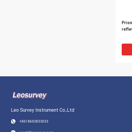
Pris
refl
Leo Survey Instrument Co.,Ltd
+8618603833033