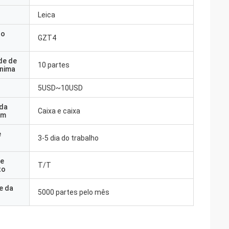
Leica
do
GZT4
de de
10 partes
nima
5USD~10USD
 da
Caixa e caixa
em
e
3-5 dia do trabalho
e
T/T
to
e da
5000 partes pelo mês