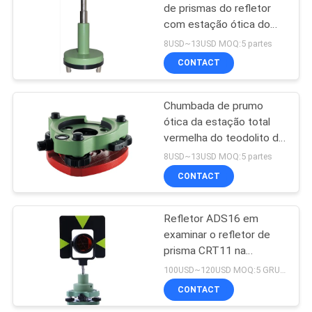
de prismas do refletor
com estação ótica do
total da chumbada de
8USD~13USD MOQ:5 partes
prumo CRT10 Tribrach
CONTACT
Chumbada de prumo
ótica da estação total
vermelha do teodolito da
base de prisma GDF122
8USD~13USD MOQ:5 partes
na estação total
CONTACT
Refletor ADS16 em
examinar o refletor de
prisma CRT11 na
estação total
100USD~120USD MOQ:5 GRUPOS
CONTACT