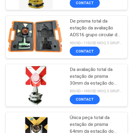
CONTROLE
CONTACT
DA
De prisma total da
QUALIDADE
estação da avaliação
ADS16 grupo circular de
CONTACTE-
prisma único
90USD~110USD MOQ:5 GRUPOS
NOS
CONTACT
Da avaliação total da
PEÇA
estação de prisma
UMAS
30mm da estação do
total ADS17 adaptador
CITAÇÕES
80USD~100USD MOQ:5 GRUPOS
vermelho
CONTACT
MAPA
Única peça total da
DO
estação de prisma
SITE
64mm da estação do