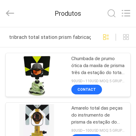
2026
Leo
Survey
Produtos
Instrument
Co.,Ltd.
All
Rights
CASA
Reserved.
tribrach total station prism fabricação online
PRODUTOS
Chumbada de prumo
ótica da maxila de prisma
SOBRE
três da estação do total
NÓS
de Tribrach
90USD~110USD MOQ:5 GRUPOS
CONTACT
EXCURSÃO
Amarelo total das peças
DA
do instrumento de
FÁBRICA
prisma da estação do
adaptador de Tribrach
80USD~100USD MOQ:5 GRUPOS