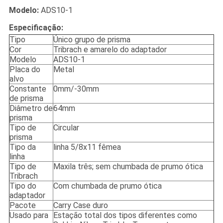
Modelo:
ADS10-1
Especificação:
Tipo
Único grupo de prisma
Cor
Tribrach e amarelo do adaptador
Modelo
ADS10-1
Placa do
Metal
alvo
Constante
0mm/-30mm
de prisma
Diâmetro de
64mm
prisma
Tipo de
Circular
prisma
Tipo da
linha 5/8x11 fêmea
linha
Tipo de
Maxila três; sem chumbada de prumo ótica
Tribrach
Tipo do
Com chumbada de prumo ótica
adaptador
Pacote
Carry Case duro
Usado para
Estação total dos tipos diferentes como