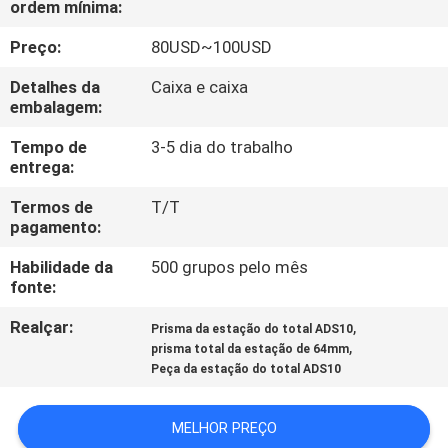
ordem mínima:
CONTROLE
DA
Preço:
80USD~100USD
QUALIDADE
Detalhes da
Caixa e caixa
embalagem:
CONTACTE-
Tempo de
3-5 dia do trabalho
entrega:
NOS
Termos de
T/T
pagamento:
PEÇA
Habilidade da
500 grupos pelo mês
UMAS
fonte:
CITAÇÕES
Realçar:
,
Prisma da estação do total ADS10
,
prisma total da estação de 64mm
MAPA
Peça da estação do total ADS10
DO
MELHOR PREÇO
SITE