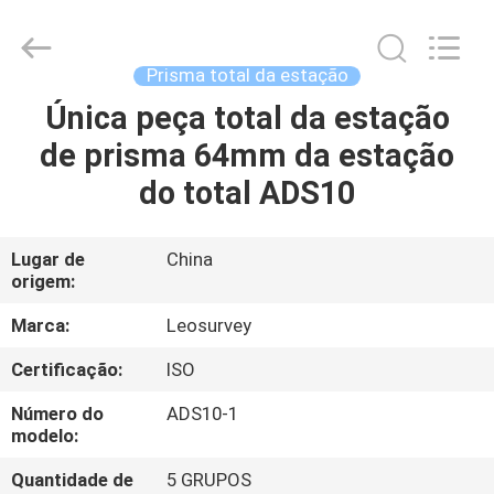
2026
Leo
Survey
Instrument
Co.,Ltd.
Prisma total da estação
All
Rights
Única peça total da estação
CASA
Reserved.
de prisma 64mm da estação
PRODUTOS
do total ADS10
SOBRE
Lugar de
China
origem:
NÓS
Marca:
Leosurvey
EXCURSÃO
Certificação:
ISO
DA
Número do
ADS10-1
FÁBRICA
modelo:
Quantidade de
5 GRUPOS