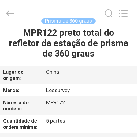
2026
Leo
Survey
Instrument
Co.,Ltd.
Prisma de 360 graus
All
Rights
MPR122 preto total do
CASA
Reserved.
refletor da estação de prisma
PRODUTOS
de 360 graus
SOBRE
Lugar de
China
origem:
NÓS
Marca:
Leosurvey
EXCURSÃO
Número do
MPR122
modelo:
DA
FÁBRICA
Quantidade de
5 partes
ordem mínima: