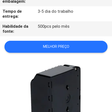
embalagem:
CONTROLE
DA
Tempo de
3-5 dia do trabalho
entrega:
QUALIDADE
Habilidade da
500pcs pelo mês
fonte:
CONTACTE-
NOS
MELHOR PREÇO
PEÇA
UMAS
CITAÇÕES
MAPA
DO
SITE