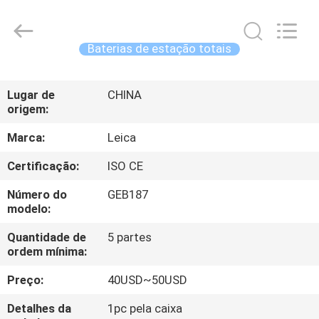
2026
Leo
Survey
Instrument
Co.,Ltd.
Baterias de estação totais
All
Rights
CASA
Reserved.
Lugar de
CHINA
origem:
PRODUTOS
Marca:
Leica
SOBRE
Certificação:
ISO CE
NÓS
Número do
GEB187
modelo:
EXCURSÃO
Quantidade de
5 partes
ordem mínima:
DA
FÁBRICA
Preço:
40USD~50USD
Detalhes da
1pc pela caixa