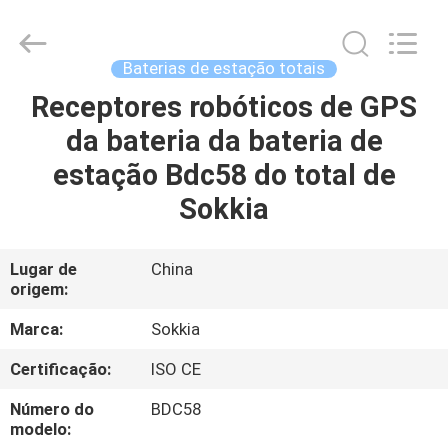
2026
Leo
Survey
Instrument
Co.,Ltd.
Baterias de estação totais
All
Rights
Receptores robóticos de GPS
CASA
Reserved.
da bateria da bateria de
PRODUTOS
estação Bdc58 do total de
Sokkia
SOBRE
NÓS
Lugar de
China
origem:
EXCURSÃO
Marca:
Sokkia
DA
Certificação:
ISO CE
FÁBRICA
Número do
BDC58
modelo: