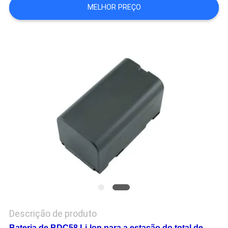
MELHOR PREÇO
PRIVACY
POLICY
Descrição de produto
Bateria de BDC58 Li-lon para a estação do total de