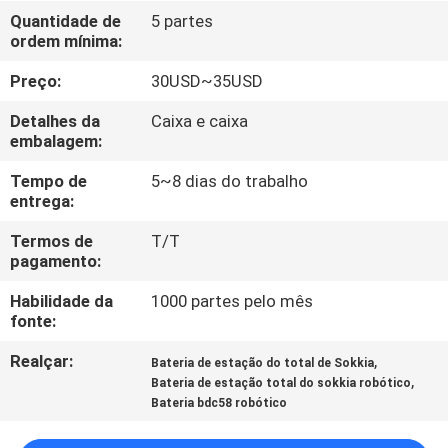
CONTROLE
Quantidade de
5 partes
ordem mínima:
DA
QUALIDADE
Preço:
30USD~35USD
Detalhes da
Caixa e caixa
CONTACTE-
embalagem:
NOS
Tempo de
5~8 dias do trabalho
entrega:
PEÇA
Termos de
T/T
pagamento:
UMAS
Habilidade da
1000 partes pelo mês
CITAÇÕES
fonte:
Realçar:
,
Bateria de estação do total de Sokkia
MAPA
,
Bateria de estação total do sokkia robótico
DO
Bateria bdc58 robótico
SITE