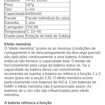
Tamanho
74*41*41mm
Peso
197g
Tipo
Li-lon
Capacidade
4400mAh
Pacote
Pacote individual da caixa
Garantia
1 ano
Carregador
CDC68
Temperatura
°C 10~40
Usado para
Estação do total de Sokkia
Efeito memória
O “efeito memória” ocorre se as mesmas (condições de
carregamento e de descarregamento da descarga parcial)
são aplicadas continuamente a uma bateria. A bateria
então já não fornece a capacidade total. O tempo de
funcionamento pela carga da bateria reduz-se. Se a
capacidade da bateria deixa cair visivelmente,
recomenda-se sujeitar a bateria ao refresca a função 2 a 3
vezes (para ver a seção 2,9). O efeito memória ocorre
particularmente com baterias de NiCd. Com baterias de
NiMH o efeito memória não é pronunciado assim. As
baterias do Li-íon não são influenciadas pelo efeito
memória.
A bateria refresca a função