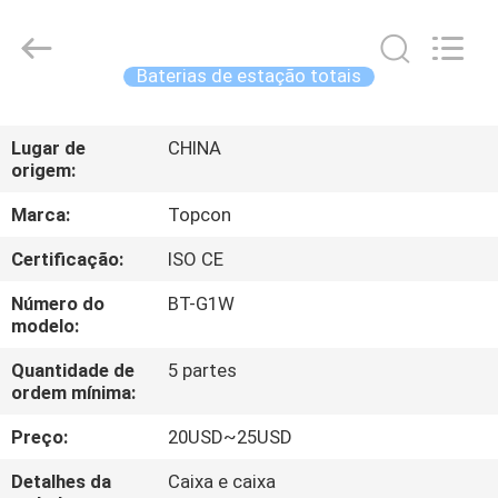
2026
Leo
Survey
Instrument
Co.,Ltd.
Baterias de estação totais
All
Rights
CASA
Reserved.
Lugar de
CHINA
origem:
PRODUTOS
Marca:
Topcon
SOBRE
Certificação:
ISO CE
NÓS
Número do
BT-G1W
modelo:
EXCURSÃO
Quantidade de
5 partes
ordem mínima:
DA
FÁBRICA
Preço:
20USD~25USD
Detalhes da
Caixa e caixa