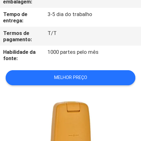
embalagem:
CONTROLE
DA
Tempo de
3-5 dia do trabalho
entrega:
QUALIDADE
Termos de
T/T
pagamento:
CONTACTE-
Habilidade da
1000 partes pelo mês
NOS
fonte:
PEÇA
MELHOR PREÇO
UMAS
CITAÇÕES
MAPA
DO
SITE