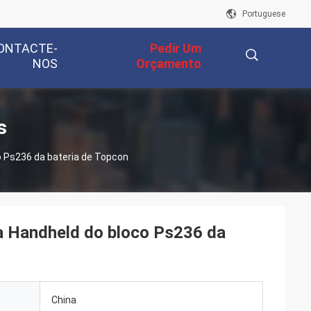
Portuguese
ONTACTE-
Pedir Um
NOS
Orçamento
描
s
o Ps236 da bateria de Topcon
述
a Handheld do bloco Ps236 da
China