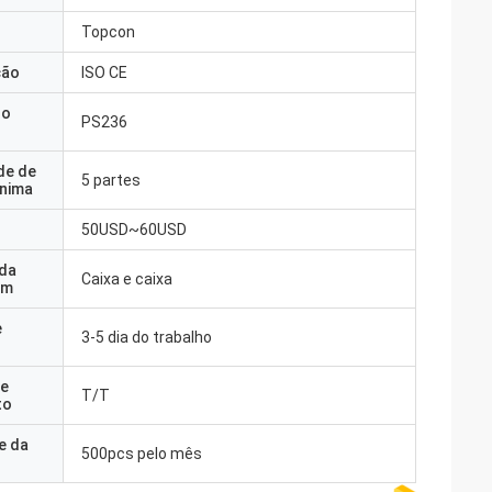
Topcon
ção
ISO CE
do
PS236
de de
5 partes
nima
50USD~60USD
 da
Caixa e caixa
em
e
3-5 dia do trabalho
e
T/T
to
e da
500pcs pelo mês