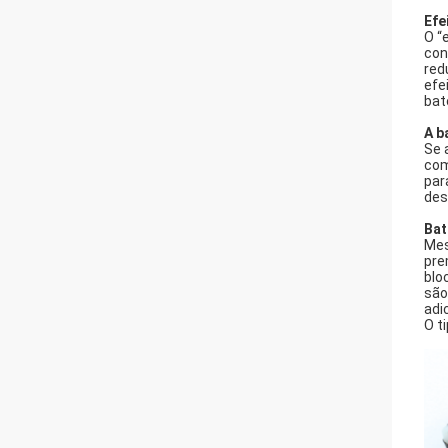
Efe
O “
con
red
efe
bat
A b
Se 
com
par
des
Bat
Mes
pre
blo
são
adi
O t