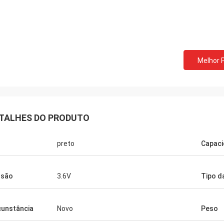
Melhor 
TALHES DO PRODUTO
preto
Capac
nsão
3.6V
Tipo da
cunstância
Novo
Peso