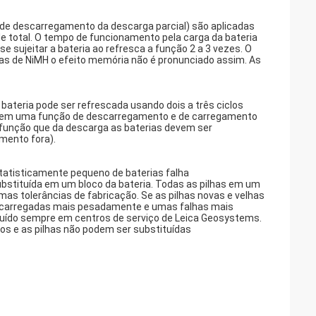
de descarregamento da descarga parcial) são aplicadas
e total. O tempo de funcionamento pela carga da bateria
e sujeitar a bateria ao refresca a função 2 a 3 vezes. O
as de NiMH o efeito memória não é pronunciado assim. As
bateria pode ser refrescada usando dois a três ciclos
 tem uma função de descarregamento e de carregamento
função que da descarga as baterias devem ser
umento fora).
atisticamente pequeno de baterias falha
stituída em um bloco da bateria. Todas as pilhas em um
s tolerâncias de fabricação. Se as pilhas novas e velhas
tão carregadas mais pesadamente e umas falhas mais
stituído sempre em centros de serviço de Leica Geosystems.
dos e as pilhas não podem ser substituídas