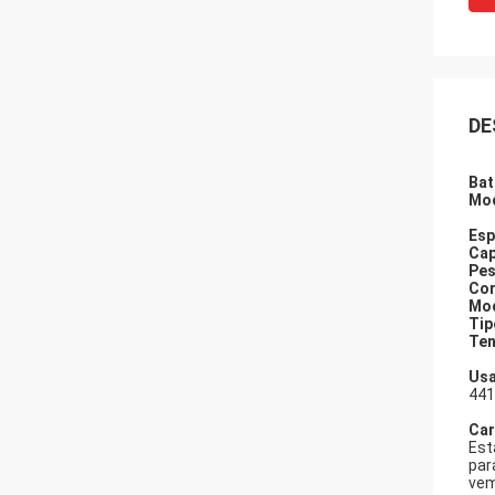
DE
Bat
Mod
Esp
Cap
Pes
Cor
Mod
Tip
Ten
Usa
441
Car
Est
par
vem