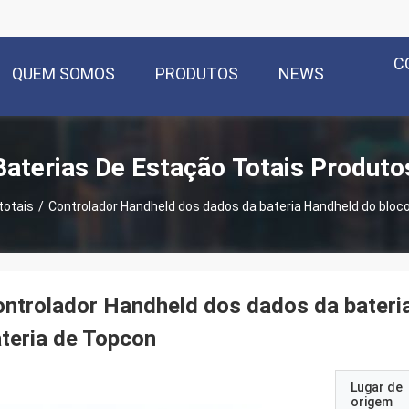
C
QUEM SOMOS
PRODUTOS
NEWS
Baterias De Estação Totais Produto
totais
/
Controlador Handheld dos dados da bateria Handheld do bloc
ntrolador Handheld dos dados da bateri
teria de Topcon
Lugar de
origem