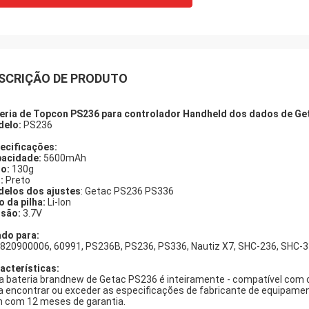
SCRIÇÃO DE PRODUTO
eria de Topcon PS236 para controlador Handheld dos dados de G
elo:
PS236
ecificações:
acidade:
5600mAh
o:
130g
:
Preto
elos dos ajustes
: Getac PS236 PS336
o da pilha:
Li-lon
são:
3.7V
do para:
820900006, 60991, PS236B, PS236, PS336, Nautiz X7, SHC-236, SHC-3
acterísticas:
a bateria brandnew de Getac PS236 é inteiramente - compatível com os
a encontrar ou exceder as especificações de fabricante de equipament
 com 12 meses de garantia.