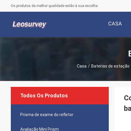
Os produtos da melhor qualidade estão à sua escolha
CASA
Casa
/
Baterias de estação 
Todos Os Produtos
Co
ba
Prisma de exame do refletor
Avaliação Mini Prism