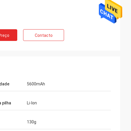
Preço
Contacto
idade
5600mAh
 pilha
Li-lon
130g