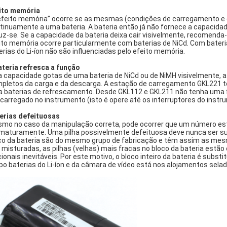
ito memória
efeito memória” ocorre se as mesmas (condições de carregamento e 
tinuamente a uma bateria. A bateria então já não fornece a capacidad
uz-se. Se a capacidade da bateria deixa cair visivelmente, recomenda-s
ito memória ocorre particularmente com baterias de NiCd. Com bateri
erias do Li-íon não são influenciadas pelo efeito memória.
ateria refresca a função
a capacidade gotas de uma bateria de NiCd ou de NiMH visivelmente, a 
pletos da carga e da descarga. A estação de carregamento GKL221
a baterias de refrescamento. Desde GKL112 e GKL211 não tenha uma 
carregado no instrumento (isto é opere até os interruptores do instr
erias defeituosas
mo no caso da manipulação correta, pode ocorrer que um número est
maturamente. Uma pilha possivelmente defeituosa deve nunca ser sub
co da bateria são do mesmo grupo de fabricação e têm assim as mesma
 misturadas, as pilhas (velhas) mais fracas no bloco da bateria es
cionais inevitáveis. Por este motivo, o bloco inteiro da bateria é sub
ipo baterias do Li-íon e da câmara de vídeo está nos alojamentos sela