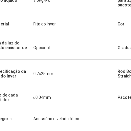
o líquido
7.5Kg/Pc
para 2
pacot
erial
Fita do Invar
Cor
a da luz do
do emissor de
Opcional
Gradu
ecificação da
Rod B
0.7×25mm
a do Invar
Straig
o de cada
≤0.04mm
Pacot
idor
egoria
Acessório nivelado ótico