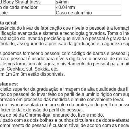
d Body Straightness
≤4mm
o de cada medidor
≤0.04mm
cote
Caso de alumínio
ta geral:
ssência do Invar de fabricação que nivela o pessoal é a formaçã
ificação avançada e sistema e tecnologia gravados. Toma o in
raduação do Invar da precisão que nivela o pessoal é gravada n
trolado, assegurando a precisão da graduação e a agudeza sup
 podemos fornecer o pessoal com código de barras e pessoal g
ca o pessoal é usado para níveis digitais e o pessoal de marca
 temos fornecido até agora o nivelamento do pessoal para muito
ca, GeoMax, sul, Sokkia, etc.
m 1m 2m 3m estão disponíveis.
staques:
cisão superior da graduação e imagem de alta qualidade das lis
po do pessoal do Invar feito do perfil de alumínio rígido com sup
ormado em processo das medidas e muito conveniente levar.
a do Invar assentada em um sulco da proteção do perfil do pe
ficiente da extensão do perfil do pessoal.
ca do pé da Chrome-liga; endurecido, liso e moído.
ipado com as dois bolhas e punhos circulares da dobra-afastad
omprimento do pessoal é customizável de acordo com as neces