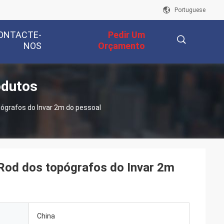
Portuguese
ONTACTE-
Pedir Um
NOS
Orçamento
odutos
描
ógrafos do Invar 2m do pessoal
述
 Rod dos topógrafos do Invar 2m
China