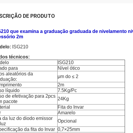
SCRIÇÃO DE PRODUTO
G210 que examina a graduação graduada de nivelamento ni
essório 2m
delo:
ISG210
dos técnicos:
delo
ISG210
ado para
Nível ótico
os aleatórios da
μm
do ≤ 2
aduação:
mprimento
2m
o líquido
7.5Kg/Pc
o de efetivação para 2pcs
24Kg
m pacote
erial
Fita do Invar
r
Amarelo
a da luz do diodo emissor
Opcional
luz
ecificação da fita do Invar
0,7
×
25mm