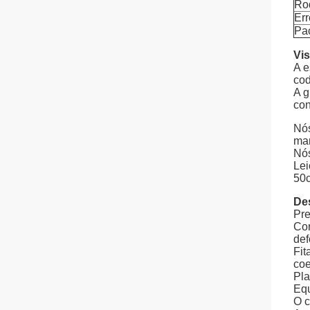
Ro
Err
Pa
Vis
A e
cod
A g
con
Nós
mar
Nós
Lei
50c
De
Pre
Cor
def
Fit
coe
Pla
Equ
O c