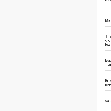
Pes
Mat
Tir
dio
luz
Esp
fit
Err
med
cat