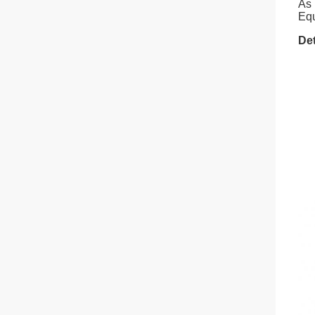
As 
Equ
Det