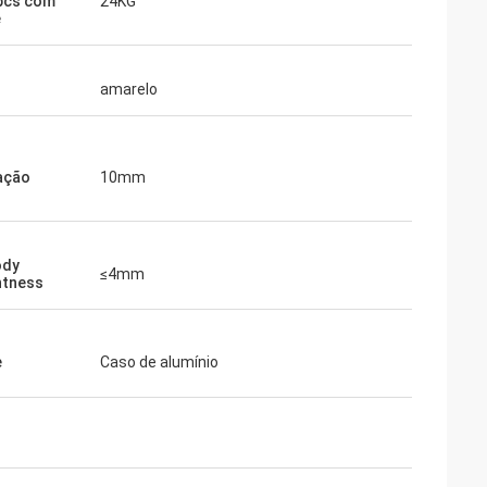
pcs com
24KG
e
amarelo
ação
10mm
ody
≤4mm
htness
e
Caso de alumínio