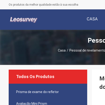
Os produtos da melhor qualidade estão à sua escolha
CASA
Pesso
Casa
/
Pessoal de nivelamento
Todos Os Produtos
Me
d
Prisma de exame do refletor
Avaliação Mini Prism