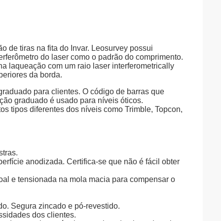
o de tiras na fita do Invar. Leosurvey possui
terferômetro do laser como o padrão do comprimento.
a laqueação com um raio laser interferometrically
eriores da borda.
raduado para clientes. O código de barras que
ção graduado é usado para níveis óticos.
s tipos diferentes dos níveis como Trimble, Topcon,
tras.
erfície anodizada. Certifica-se que não é fácil obter
ssoal e tensionada na mola macia para compensar o
o. Segura zincado e pó-revestido.
sidades dos clientes.