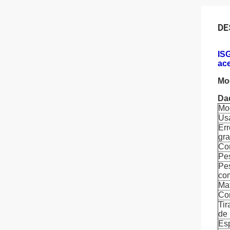
DE
IS
ac
Mo
Da
Mo
Us
Err
gr
Co
Pes
Pes
co
Mat
Co
Tir
de 
Esp