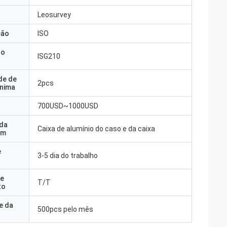
Leosurvey
ção
ISO
do
ISG210
de de
2pcs
nima
700USD~1000USD
 da
Caixa de alumínio do caso e da caixa
em
e
3-5 dia do trabalho
e
T/T
to
e da
500pcs pelo mês