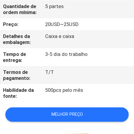
CONTROLE
Quantidade de
5 partes
ordem mínima:
DA
QUALIDADE
Preço:
20USD~25USD
Detalhes da
Caixa e caixa
CONTACTE-
embalagem:
NOS
Tempo de
3-5 dia do trabalho
entrega:
PEÇA
Termos de
T/T
pagamento:
UMAS
Habilidade da
500pcs pelo mês
CITAÇÕES
fonte:
MAPA
MELHOR PREÇO
DO
SITE