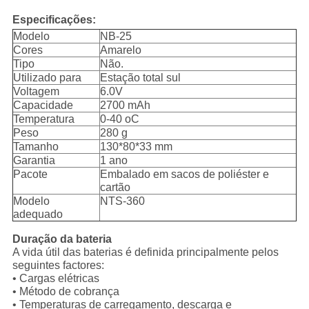
Especificações:
Modelo
NB-25
Cores
Amarelo
Tipo
Não.
Utilizado para
Estação total sul
Voltagem
6.0V
Capacidade
2700 mAh
Temperatura
0-40 oC
Peso
280 g
Tamanho
130*80*33 mm
Garantia
1 ano
Pacote
Embalado em sacos de poliéster e
cartão
Modelo
NTS-360
adequado
Duração da bateria
A vida útil das baterias é definida principalmente pelos
seguintes factores:
• Cargas elétricas
• Método de cobrança
• Temperaturas de carregamento, descarga e