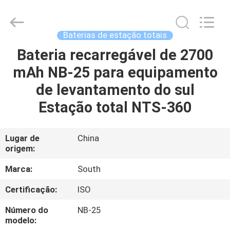
2026
Leo
Survey
Instrument
Co.,Ltd.
Baterias de estação totais
All
Rights
Bateria recarregável de 2700
CASA
Reserved.
mAh NB-25 para equipamento
PRODUTOS
de levantamento do sul
Estação total NTS-360
SOBRE
NÓS
Lugar de
China
origem:
EXCURSÃO
Marca:
South
DA
Certificação:
ISO
FÁBRICA
Número do
NB-25
modelo: