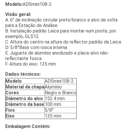
Modelo:
ADSmini108-2
Visão geral:
A. 6" de inclinação circular preto/branco e alvo de volta
para a Estação de Análise.
B. Instalação padrão Leica para montar num poste, por
exemplo, GLS12.
C. Altura do centro na altura do reflector padrão da Leica.
D. 5/8
"
Base com rosca interna.
E. Juguete de alumínio anodizado e placa-alvo não-
reflectante fosca
F. Altura do eixo: 135 mm
Dados técnicos:
Modelo
ADSmini108-2
Material da chapa
Alumínio
Cores
Negro e Branco
Diâmetro do alvo
152.4 mm
Diâmetro da base
100 mm
Fios
5/8
"
Eixo
135 mm
Embalagem Contém: