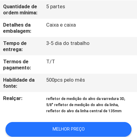
CONTROLE
Quantidade de
5 partes
ordem mínima:
DA
QUALIDADE
Detalhes da
Caixa e caixa
embalagem:
CONTACTE-
Tempo de
3-5 dia do trabalho
entrega:
NOS
Termos de
T/T
pagamento:
PEÇA
Habilidade da
500pcs pelo mês
UMAS
fonte:
CITAÇÕES
Realçar:
,
refletor de medição do alvo da varredura 3D
,
5/8" refletor de medição do alvo da linha
refletor do alvo da linha central de 135mm
MAPA
DO
MELHOR PREÇO
SITE