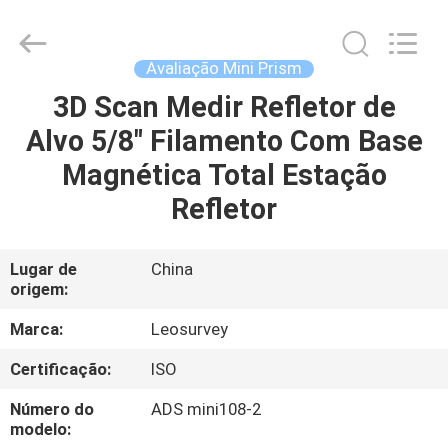
2026
Leo
Survey
Instrument
Co.,Ltd.
Avaliação Mini Prism
All
Rights
3D Scan Medir Refletor de
CASA
Reserved.
Alvo 5/8" Filamento Com Base
PRODUTOS
Magnética Total Estação
Refletor
SOBRE
NÓS
Lugar de
China
origem:
EXCURSÃO
Marca:
Leosurvey
DA
Certificação:
ISO
FÁBRICA
Número do
ADS mini108-2
modelo: