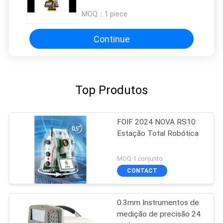
Magnificação 30x Estação total
com 574 canais rastreamento por
MOQ：
1 piece
satélite e processador MT6753
Continue
Top Produtos
FOIF 2024 NOVA RS10
Estação Total Robótica
MOQ:1 conjunto
CONTACT
0.3mm Instrumentos de
medição de precisão 24