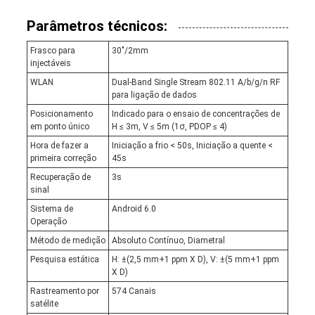
Parâmetros técnicos:
Frasco para
30"/2mm
injectáveis
WLAN
Dual-Band Single Stream 802.11 A/b/g/n RF
para ligação de dados
Posicionamento
Indicado para o ensaio de concentrações de
em ponto único
H ≤ 3m, V ≤ 5m (1σ, PDOP ≤ 4)
Hora de fazer a
Iniciação a frio < 50s, Iniciação a quente <
primeira correção
45s
Recuperação de
3s
sinal
Sistema de
Android 6.0
Operação
Método de medição
Absoluto Contínuo, Diametral
Pesquisa estática
H: ±(2,5 mm+1 ppm X D), V: ±(5 mm+1 ppm
X D)
Rastreamento por
574 Canais
satélite