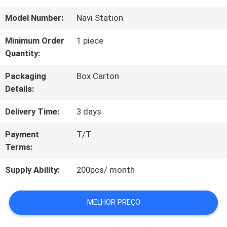
FÁBRICA
Model Number:
Navi Station
CONTROLE
Minimum Order
1 piece
Quantity:
DA
Packaging
Box Carton
QUALIDADE
Details:
Delivery Time:
3 days
CONTACTE-
Payment
T/T
NOS
Terms:
Supply Ability:
200pcs/ month
PEÇA
UMAS
MELHOR PREÇO
CITAÇÕES