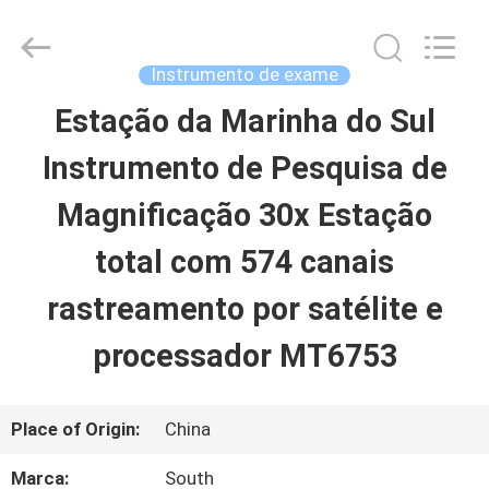
-
2026
Leo
Survey
Instrumento de exame
Instrument
Co.,Ltd.
Estação da Marinha do Sul
CASA
All
Rights
Reserved.
Instrumento de Pesquisa de
PRODUTOS
Magnificação 30x Estação
total com 574 canais
SOBRE
rastreamento por satélite e
NÓS
processador MT6753
EXCURSÃO
Place of Origin:
China
DA
Marca:
South