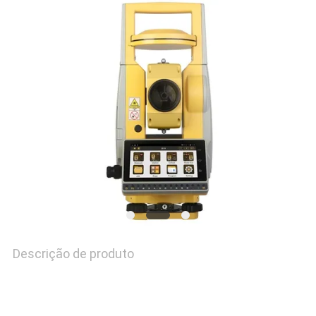
MAPA
DO
SITE
PRIVACY
POLICY
Descrição de produto