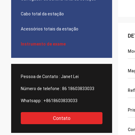
Cabo total da estação
Acessórios totais da estação
DE
Instrumento de exame
Mo
Mag
Pessoa de Contato :
Janet Lei
Número de telefone :
86 18603833033
Ref
Whatsapp :
+8618603833033
Pri
Contato
Co