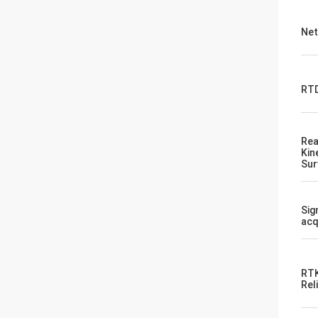
Net
RTD
Rea
Kin
Sur
Sig
acq
RTK
Reli