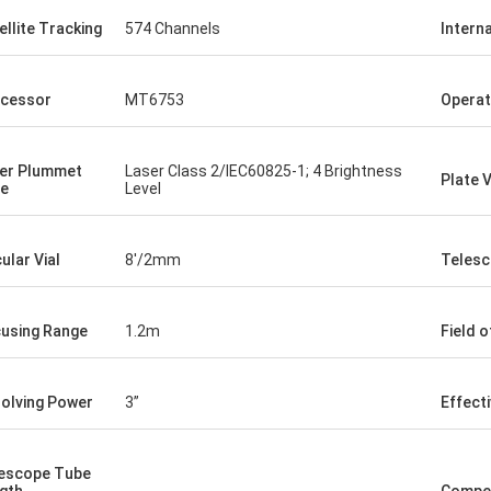
ellite Tracking
574 Channels
Intern
cessor
MT6753
Operat
er Plummet
Laser Class 2/IEC60825-1; 4 Brightness
Plate V
e
Level
cular Vial
8'/2mm
Telesc
using Range
1.2m
Field o
olving Power
3”
Effect
escope Tube