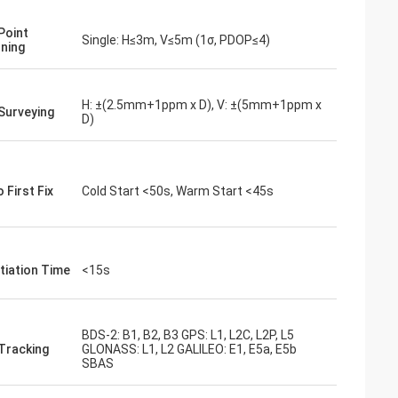
Point
Single: H≤3m, V≤5m (1σ, PDOP≤4)
oning
H: ±(2.5mm+1ppm x D), V: ±(5mm+1ppm x
 Surveying
D)
 First Fix
Cold Start <50s, Warm Start <45s
itiation Time
<15s
BDS-2: B1, B2, B3 GPS: L1, L2C, L2P, L5
 Tracking
GLONASS: L1, L2 GALILEO: E1, E5a, E5b
SBAS