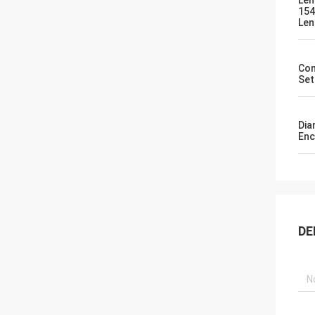
Len
15
Len
Co
Set
Dia
Enc
DE