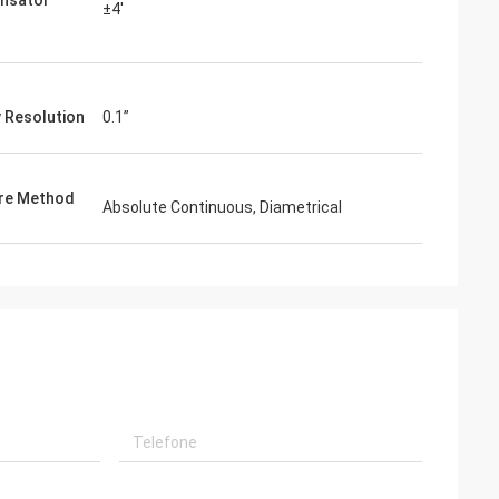
nsator
±4'
y Resolution
0.1”
re Method
Absolute Continuous, Diametrical