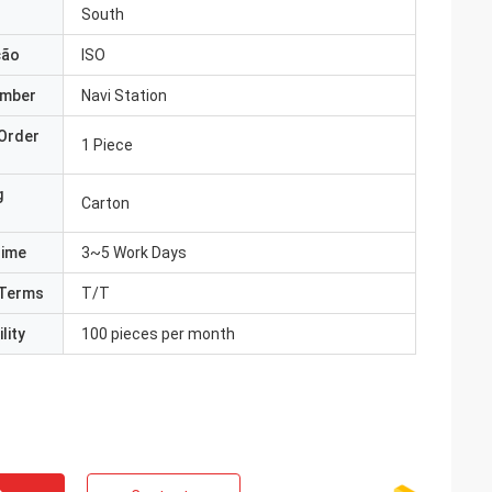
South
ção
ISO
umber
Navi Station
Order
1 Piece
g
Carton
Time
3~5 Work Days
Terms
T/T
lity
100 pieces per month