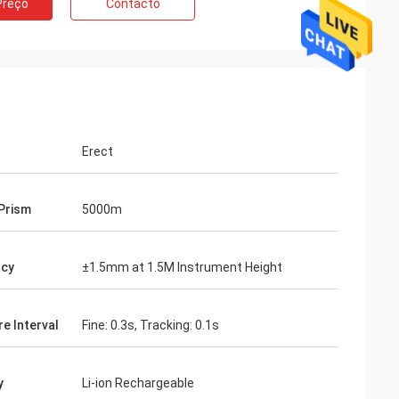
Preço
Contacto
Erect
 Prism
5000m
acy
±1.5mm at 1.5M Instrument Height
e Interval
Fine: 0.3s, Tracking: 0.1s
y
Li-ion Rechargeable