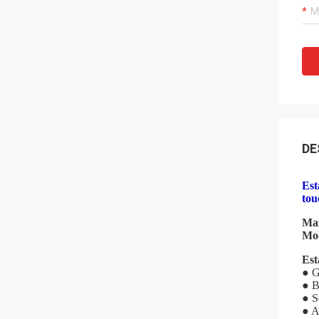
DE
Est
tou
Ma
Mod
Est
● G
● B
● S
● A