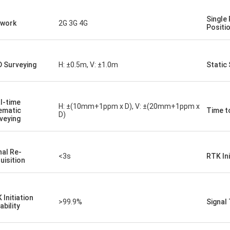
Single 
work
2G 3G 4G
Positi
 Surveying
H: ±0.5m, V: ±1.0m
Static
l-time
H: ±(10mm+1ppm x D), V: ±(20mm+1ppm x
ematic
Time to
D)
veying
nal Re-
<3s
RTK In
uisition
 Initiation
>99.9%
Signal
ability