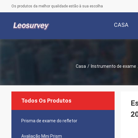
Os produtos da melhor qualidade estão à sua escolha
CASA
Casa
/
Instrumento de exame
Todos Os Produtos
Es
20
Prisma de exame do refletor
Avaliação Mini Prism