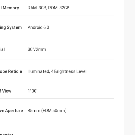
al Memory
RAM: 3GB; ROM: 32GB
ing System
Android 6.0
ial
30"/2mm
ope Reticle
Illuminated, 4 Brightness Level
f View
1°30'
ive Aperture
45mm (EDM:50mm)