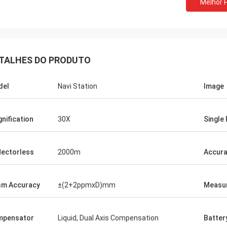
Melhor 
TALHES DO PRODUTO
del
Navi Station
Image
nification
30X
Single
lectorless
2000m
Accur
sm Accuracy
±(2+2ppmxD)mm
Measur
mpensator
Liquid, Dual Axis Compensation
Batter