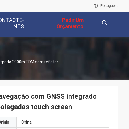
Portuguese
ONTACTE-
Pedir Um
NOS
Orçamento
描
tegrado 2000m EDM sem refletor
述
 navegação com GNSS integrado
polegadas touch screen
rigin
China