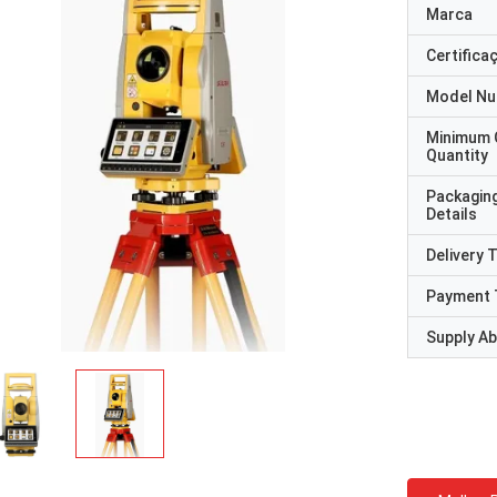
Marca
Certifica
Model N
Minimum 
Quantity
Packagin
Details
Delivery 
Payment 
Supply Abi