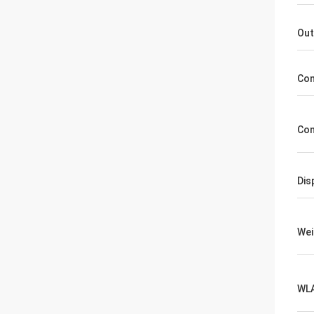
Out
Con
Con
Dis
Wei
WL