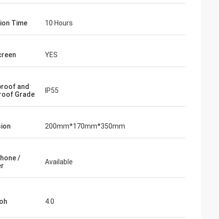
ion Time
10 Hours
creen
YES
roof and
IP55
roof Grade
ion
200mm*170mm*350mm
hone /
Available
er
oh
4.0