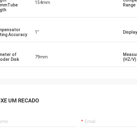
gth
Compe
154mm
4mmTube
Range
gth
mpensator
1”
Displa
ting Accuracy
meter of
Measu
79mm
oder Disk
(HZ/V)
IXE UM RECADO