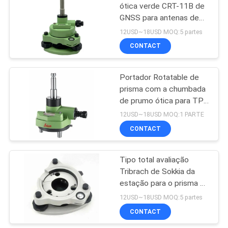
ótica verde CRT-11B de
GNSS para antenas de
53
RTK GPS
12USD~18USD MOQ:5 partes
Pessoal de
CONTACT
nivelamento
Portador Rotatable de
telescópico
prisma com a chumbada
de prumo ótica para TPS
GNSS
12USD~18USD MOQ:1 PARTE
CONTACT
46
Adaptador de
Tipo total avaliação
Tribrach de Sokkia da
Tribrach
estação para o prisma do
refletor da avaliação
12USD~18USD MOQ:5 partes
CONTACT