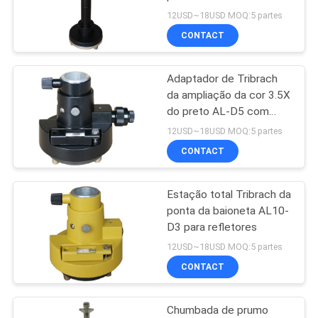
12USD~18USD MOQ:5 partes
CONTACT
PRIVACY
11
POLICY
Adaptador de Tribrach
Prisma Polo Bipod
da ampliação da cor 3.5X
do preto AL-D5 com
chumbada de prumo
12USD~18USD MOQ:5 partes
ótica
CONTACT
Estação total Tribrach da
11
ponta da baioneta AL10-
polo telescópico da
D3 para refletores
12USD~18USD MOQ:5 partes
fibra do carbono
CONTACT
Chumbada de prumo