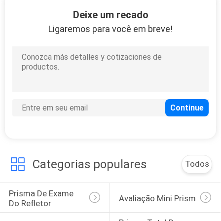
31
Deixe um recado
Carregador de
Ligaremos para você em breve!
bateria total da
estação
10
Cabo total da
estação
Categorias populares
Todos
Prisma De Exame 
Avaliação Mini Prism
Do Refletor
10