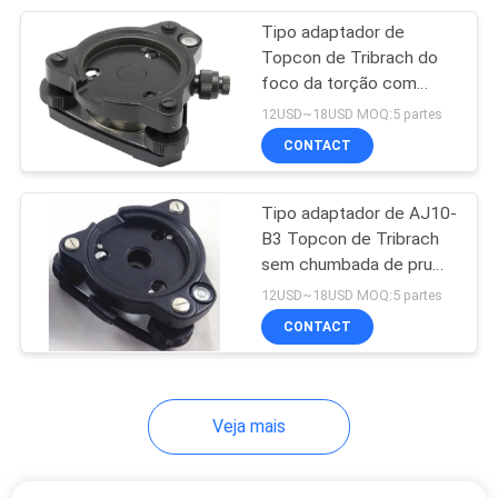
Tipo adaptador de
10
Topcon de Tribrach do
Tripés do
foco da torção com
chumbada de prumo
12USD~18USD MOQ:5 partes
instrumento
ótica
CONTACT
Tipo adaptador de AJ10-
B3 Topcon de Tribrach
sem chumbada de prumo
59
ótica
12USD~18USD MOQ:5 partes
Baterias de estação
CONTACT
totais
Veja mais