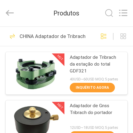
2026
Leo
Survey
Produtos
Instrument
Co.,Ltd.
All
Rights
CASA
Reserved.
23
CHINA Adaptador de Tribrach
Prisma de exame
PRODUTOS
do refletor
HOT
Adaptador de Tribrach
da estação do total
SOBRE
GDF321
NÓS
40USD~60USD MOQ:5 partes
INQUÉRITO AGORA
33
EXCURSÃO
Avaliação Mini
HOT
Adaptador de Gnss
DA
Tribrach do portador
FÁBRICA
Prism
12USD~18USD MOQ:5 partes