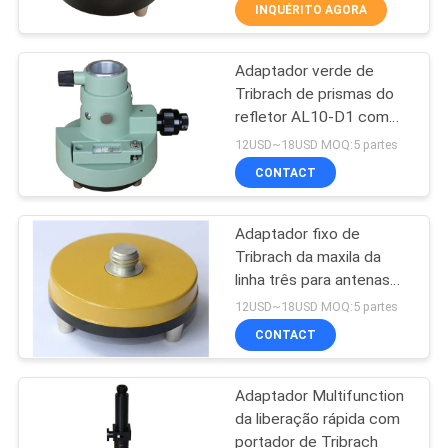
CONTROLE
INQUÉRITO AGORA
DA
Adaptador verde de
QUALIDADE
13
Tribrach de prismas do
refletor AL10-D1 com
Prisma de 360
CONTACTE-
chumbada de prumo
12USD~18USD MOQ:5 partes
graus
ótica
NOS
CONTACT
Adaptador fixo de
PEÇA
Tribrach da maxila da
UMAS
linha três para antenas
11
de GNSS
CITAÇÕES
12USD~18USD MOQ:5 partes
prisma total da
CONTACT
MAPA
estação
Adaptador Multifunction
DO
da liberação rápida com
SITE
portador de Tribrach