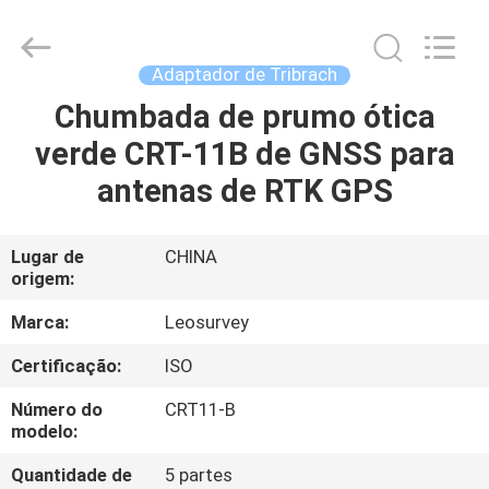
2026
Leo
Survey
Instrument
Co.,Ltd.
Adaptador de Tribrach
All
Rights
Chumbada de prumo ótica
CASA
Reserved.
verde CRT-11B de GNSS para
PRODUTOS
antenas de RTK GPS
SOBRE
Lugar de
CHINA
origem:
NÓS
Marca:
Leosurvey
EXCURSÃO
Certificação:
ISO
DA
Número do
CRT11-B
FÁBRICA
modelo:
Quantidade de
5 partes