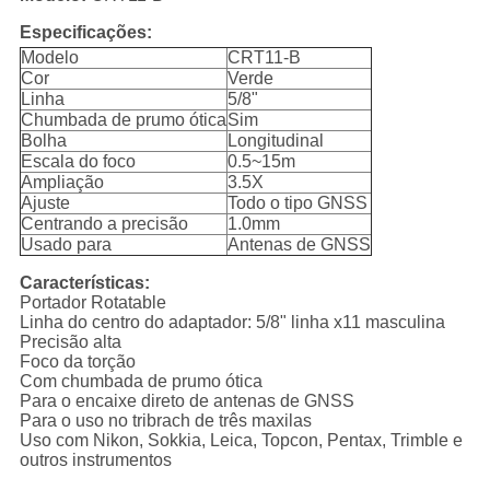
Especificações:
Modelo
CRT11-B
Cor
Verde
Linha
5/8"
Chumbada de prumo ótica
Sim
Bolha
Longitudinal
Escala do foco
0.5~15m
Ampliação
3.5X
Ajuste
Todo o tipo GNSS
Centrando a precisão
1.0mm
Usado para
Antenas de GNSS
Características:
Portador Rotatable
Linha do centro do adaptador: 5/8" linha x11 masculina
Precisão alta
Foco da torção
Com chumbada de prumo ótica
Para o encaixe direto de antenas de GNSS
Para o uso no tribrach de três maxilas
Uso com Nikon, Sokkia, Leica, Topcon, Pentax, Trimble e
outros instrumentos