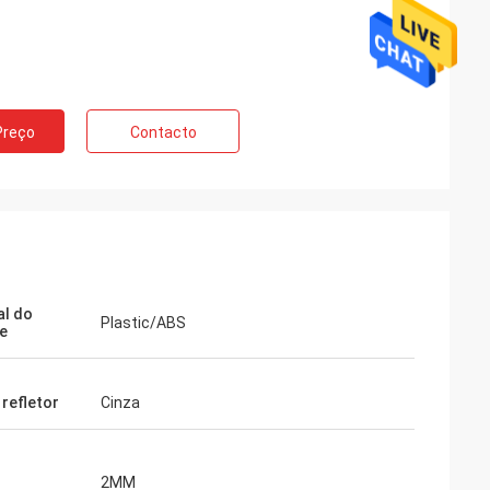
Preço
Contacto
al do
Plastic/ABS
e
 refletor
Cinza
2MM