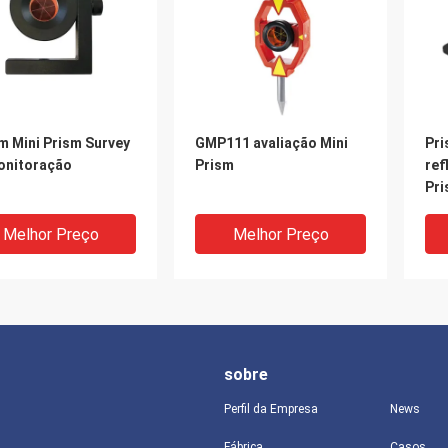
m Mini Prism Survey
GMP111 avaliação Mini
Pri
onitoração
Prism
ref
Pri
ava
Melhor Preço
Melhor Preço
sobre
Perfil da Empresa
News
Fábrica
Casos