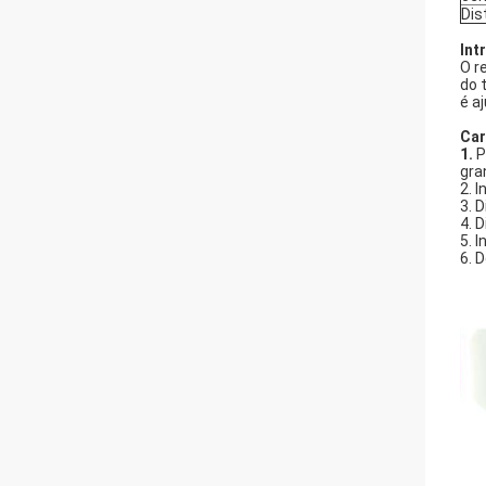
Dis
Int
O r
do 
é a
Car
1.
P
gra
2. I
3. 
4. 
5. 
6. 