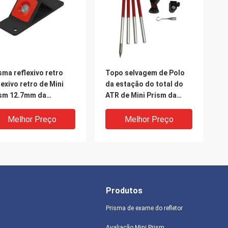
sma reflexivo retro
Topo selvagem de Polo
lexivo retro de Mini
da estação do total do
sm 12.7mm da
ATR de Mini Prism da
liação
avaliação GRZ101
Melhor Preço
Melhor Preço
Produtos
Prisma de exame do refletor
Avaliação Mini Prism