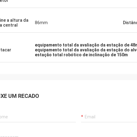
letor
line a altura da
86mm
Distân
ha central
equipamento total da avaliação da estação de 4
tacar
equipamento total da avaliação da estação do al
estação total robótico de inclinação de 150m
IXE UM RECADO