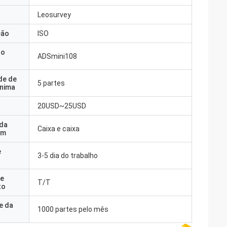
Leosurvey
ção
ISO
do
ADSmini108
de de
5 partes
nima
20USD~25USD
 da
Caixa e caixa
em
e
3-5 dia do trabalho
e
T/T
to
e da
1000 partes pelo mês