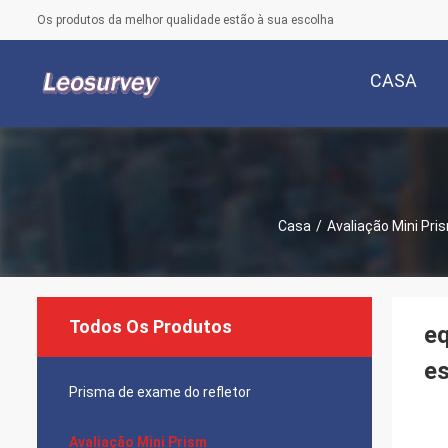
Os produtos da melhor qualidade estão à sua escolha
CASA
Casa
/
Avaliação Mini Pri
Todos Os Produtos
eq
e
Prisma de exame do refletor
Avaliação Mini Prism