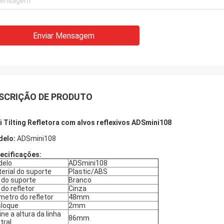
Enviar Mensagem
SCRIÇÃO DE PRODUTO
i Tilting Refletora com alvos reflexivos ADSmini108
elo:
ADSmini108
ecificações:
delo
ADSmini108
erial do suporte
Plastic/ABS
 do suporte
Branco
 do refletor
Cinza
metro do refletor
48mm
loque
2mm
line a altura da linha
86mm
tral