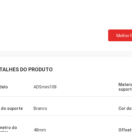
Melhor 
TALHES DO PRODUTO
Materi
delo
ADSmini108
suport
 do suporte
Branco
Cor do
metro do
48mm
Offset