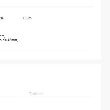
cia
150m
8mm
,
vo de 48mm
,