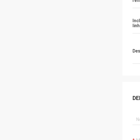
ref
Inc
lin
Des
DE