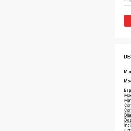
DE
Min
Mod
Esp
Mo
Mat
Cor
Cor
Diâ
Des
Inc
cen