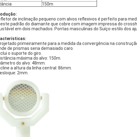
tância
150m
rodução:
efletor de inclinação pequeno com alvos reflexivos é perfeito para med
teste padrão do diamante que cobre com imagem impressa do crosshai
justável em dois machados. Pontas masculinas do Suíço-estilo dos a
acterísticas:
rojetado primeiramente para a medida da convergência na construç
nde de prismas seria demasiado caro.
nclui o suporte do giro.
Distância máxima do alvo: 150m.
Diâmetro do alvo: 48mm.
Incline a altura da linha central: 86mm.
Desloque: 2mm.