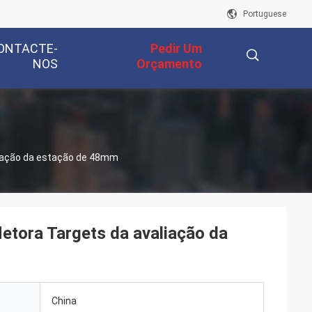
Portuguese
ONTACTE-
Pedir Um
NOS
Orçamento
描
aliação da estação de 48mm
述
letora Targets da avaliação da
China