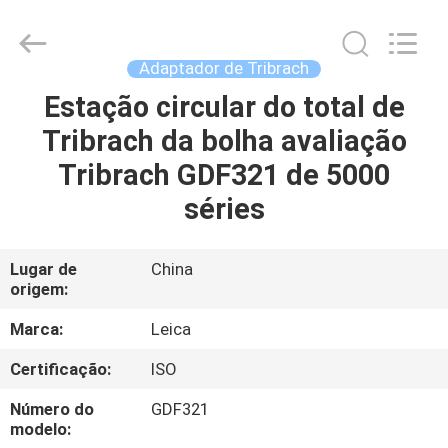
2026
Leo
Survey
Instrument
Co.,Ltd.
Adaptador de Tribrach
All
Rights
Estação circular do total de
CASA
Reserved.
Tribrach da bolha avaliação
PRODUTOS
Tribrach GDF321 de 5000
séries
SOBRE
NÓS
Lugar de
China
origem:
EXCURSÃO
Marca:
Leica
DA
Certificação:
ISO
FÁBRICA
Número do
GDF321
modelo: