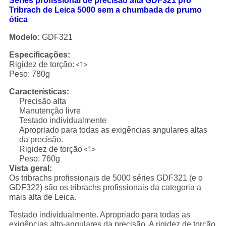
Séries profissional de precisão alta GDF321 pro
Tribrach de Leica 5000 sem a chumbada de prumo
ótica
Modelo:
GDF321
Especificações:
Rigidez de torção:
<1>
Peso: 780g
Características:
Precisão alta
Manutenção livre
Testado individualmente
Apropriado para todas as exigências angulares altas
da precisão.
Rigidez de torção
<1>
Peso: 760g
Vista geral:
Os tribrachs profissionais de 5000 séries GDF321 (e o
GDF322) são os tribrachs profissionais da categoria a
mais alta de Leica.
Testado individualmente. Apropriado para todas as
exigências alto-angulares da precisão. A rigidez de torção