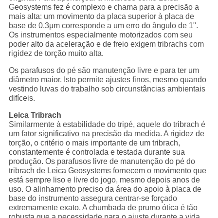
Geosystems fez é complexo e chama para a precisão a
mais alta: um movimento da placa superior à placa de
base de 0.3µm corresponde a um erro do ângulo de 1".
Os instrumentos especialmente motorizados com seu
poder alto da aceleração e de freio exigem tribrachs com
rigidez de torção muito alta.
Os parafusos do pé são manutenção livre e para ter um
diâmetro maior. Isto permite ajustes finos, mesmo quando
vestindo luvas do trabalho sob circunstâncias ambientais
difíceis.
Leica Tribrach
Similarmente à estabilidade do tripé, aquele do tribrach é
um fator significativo na precisão da medida. A rigidez de
torção, o critério o mais importante de um tribrach,
constantemente é controlada e testada durante sua
produção. Os parafusos livre de manutenção do pé do
tribrach de Leica Geosystems fornecem o movimento que
está sempre liso e livre do jogo, mesmo depois anos de
uso. O alinhamento preciso da área do apoio à placa de
base do instrumento assegura centrar-se forçado
extremamente exato. A chumbada de prumo ótica é tão
robusta que a necessidade para o ajuste durante a vida