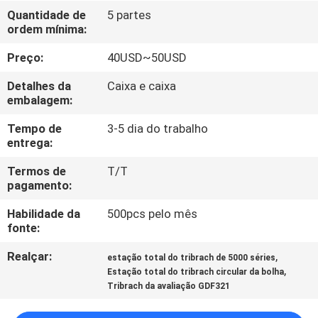
CONTROLE
Quantidade de
5 partes
ordem mínima:
DA
QUALIDADE
Preço:
40USD~50USD
Detalhes da
Caixa e caixa
CONTACTE-
embalagem:
NOS
Tempo de
3-5 dia do trabalho
entrega:
PEÇA
Termos de
T/T
pagamento:
UMAS
Habilidade da
500pcs pelo mês
CITAÇÕES
fonte:
Realçar:
,
estação total do tribrach de 5000 séries
MAPA
,
Estação total do tribrach circular da bolha
DO
Tribrach da avaliação GDF321
SITE