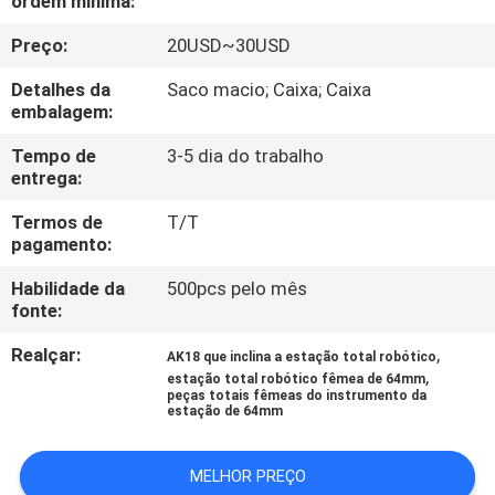
ordem mínima:
CONTROLE
Preço:
20USD~30USD
DA
QUALIDADE
Detalhes da
Saco macio; Caixa; Caixa
embalagem:
CONTACTE-
Tempo de
3-5 dia do trabalho
entrega:
NOS
Termos de
T/T
pagamento:
PEÇA
Habilidade da
500pcs pelo mês
UMAS
fonte:
CITAÇÕES
Realçar:
,
AK18 que inclina a estação total robótico
,
estação total robótico fêmea de 64mm
peças totais fêmeas do instrumento da
MAPA
estação de 64mm
DO
MELHOR PREÇO
SITE