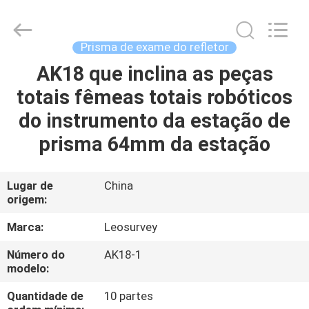
2026
Leo
Survey
Instrument
Co.,Ltd.
Prisma de exame do refletor
All
Rights
AK18 que inclina as peças
CASA
Reserved.
totais fêmeas totais robóticos
PRODUTOS
do instrumento da estação de
prisma 64mm da estação
SOBRE
NÓS
Lugar de
China
origem:
EXCURSÃO
Marca:
Leosurvey
DA
Número do
AK18-1
modelo:
FÁBRICA
Quantidade de
10 partes