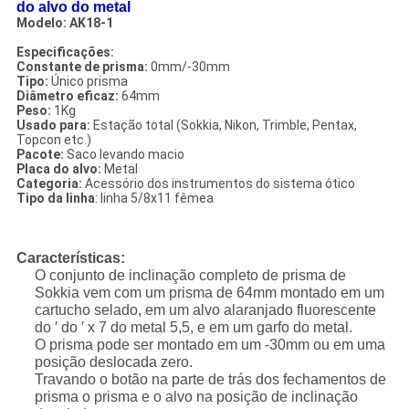
do alvo do metal
Modelo: AK18-1
Especificações:
Constante de prisma:
0mm/-30mm
Tipo:
Único prisma
Diâmetro eficaz:
64mm
Peso:
1Kg
Usado para:
Estação total (Sokkia, Nikon, Trimble, Pentax,
Topcon etc.)
Pacote:
Saco levando macio
Placa do alvo:
Metal
Categoria:
Acessório dos instrumentos do sistema ótico
Tipo da linha
: linha 5/8x11 fêmea
Características:
O conjunto de inclinação completo de prisma de
Sokkia vem com um prisma de 64mm montado em um
cartucho selado, em um alvo alaranjado fluorescente
do ′ do ′ x 7 do metal 5,5, e em um garfo do metal.
O prisma pode ser montado em um -30mm ou em uma
posição deslocada zero.
Travando o botão na parte de trás dos fechamentos de
prisma o prisma e o alvo na posição de inclinação