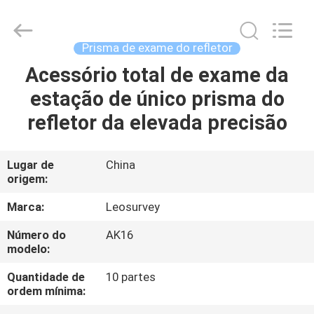
2026
Leo
Survey
Instrument
Co.,Ltd.
Prisma de exame do refletor
All
Rights
Acessório total de exame da
CASA
Reserved.
estação de único prisma do
PRODUTOS
refletor da elevada precisão
SOBRE
Lugar de
China
origem:
NÓS
Marca:
Leosurvey
EXCURSÃO
Número do
AK16
modelo:
DA
FÁBRICA
Quantidade de
10 partes
ordem mínima: