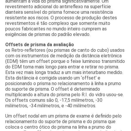
aumentam a vida do prisma significativamente. Um
revestimento adicional do antirreflexo na superfície
dianteira sensível do prisma fornece uma resistência
resistente aos riscos. O processo de produção destes
revestimentos é tão complexo que somente muito
poucos fabricantes no mundo inteiro cumprem as
exigências de prismas do padrão elevado.
Offsets de prisma da avaliação
os Retro-refletores (ou prismas de canto do cubo) usados
com os instrumentos de medição da distância eletrônica
(EDM) têm um offset porque o feixe luminoso transmitido
do EDM toma mais longo para entrar e retirar no prisma.
Esta vez mais longa traduz a um mais interurbano medido.
Esta distância é corrigida usando um ‘offset’ e
posicionando o prisma no relacionamento à linha a prumo
do suporte de prisma. O offset é determinado
multiplicando a altura do prisma pelo R.I. do vidro usou-se.
Os offsets comuns são 0, -17,5 milímetros, -30
milímetros, -34 milímetros, e -40 milímetros.
Um offset nodal em um prisma de exame é definido pelo
relacionamento do suporte de prisma e do prisma que
coloca o centro ótico do prisma na linha a prumo do