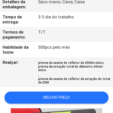
Detalhes da
Saco macio; Caixa; Caixa
CONTROLE
embalagem:
DA
Tempo de
3-5 dia do trabalho
QUALIDADE
entrega:
Termos de
T/T
CONTACTE-
pagamento:
NOS
Habilidade da
500pcs pelo mês
fonte:
PEÇA
Realçar:
,
prisma de exame do refletor de 2500m único
prisma da estação total do diâmetro 65mm
UMAS
único
,
CITAÇÕES
prisma de exame do refletor da estação do total
de EDM
MAPA
MELHOR PREÇO
DO
SITE