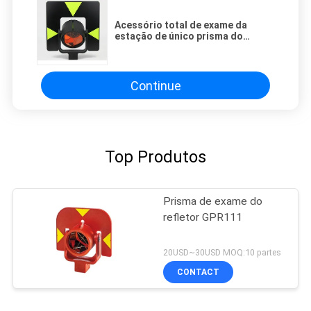
Acessório total de exame da
estação de único prisma do
refletor da elevada precisão
Continue
Top Produtos
Prisma de exame do
refletor GPR111
20USD~30USD MOQ:10 partes
CONTACT