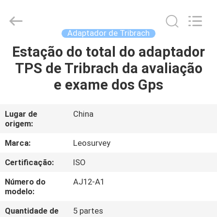
2026
Leo
Survey
Instrument
Co.,Ltd.
Adaptador de Tribrach
All
Rights
Estação do total do adaptador
CASA
Reserved.
TPS de Tribrach da avaliação
PRODUTOS
e exame dos Gps
SOBRE
Lugar de
China
origem:
NÓS
Marca:
Leosurvey
EXCURSÃO
Certificação:
ISO
DA
Número do
AJ12-A1
FÁBRICA
modelo:
Quantidade de
5 partes