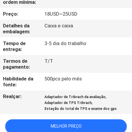
ordem mínima:
CONTROLE
DA
Preço:
18USD~25USD
QUALIDADE
Detalhes da
Caixa e caixa
embalagem:
CONTACTE-
Tempo de
3-5 dia do trabalho
entrega:
NOS
Termos de
T/T
pagamento:
PEÇA
Habilidade da
500pcs pelo mês
UMAS
fonte:
CITAÇÕES
Realçar:
,
Adaptador de Tribrach da avaliação
,
Adaptador de TPS Tribrach
MAPA
Estação do total de TPS e exame dos gps
DO
MELHOR PREÇO
SITE