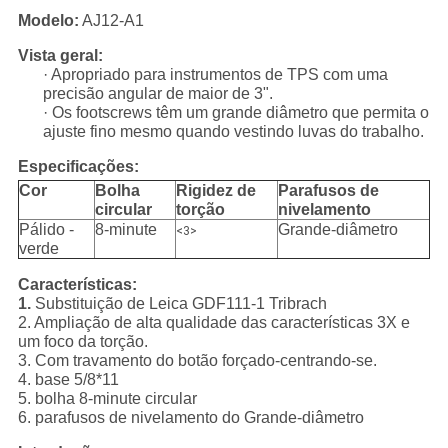
Modelo:
AJ12-A1
Vista geral:
· Apropriado para instrumentos de TPS com uma
precisão angular de maior de 3".
· Os footscrews têm um grande diâmetro que permita o
ajuste fino mesmo quando vestindo luvas do trabalho.
Especificações:
Cor
Bolha
Rigidez de
Parafusos de
circular
torção
nivelamento
Pálido -
8-minute
Grande-diâmetro
<3>
verde
Características:
1.
Substituição de Leica GDF111-1 Tribrach
2. Ampliação de alta qualidade das características 3X e
um foco da torção.
3. Com travamento do botão forçado-centrando-se.
4. base 5/8*11
5. bolha 8-minute circular
6. parafusos de nivelamento do Grande-diâmetro