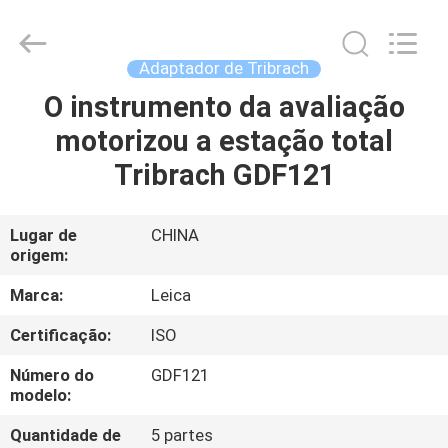
2026
Leo
Survey
Instrument
Co.,Ltd.
Adaptador de Tribrach
All
Rights
O instrumento da avaliação
CASA
Reserved.
motorizou a estação total
PRODUTOS
Tribrach GDF121
SOBRE
Lugar de
CHINA
origem:
NÓS
Marca:
Leica
EXCURSÃO
Certificação:
ISO
DA
Número do
GDF121
FÁBRICA
modelo:
Quantidade de
5 partes