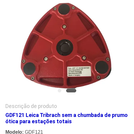
PRIVACY
POLICY
Descrição de produto
GDF121 Leica Tribrach sem a chumbada de prumo
ótica para estações totais
Modelo:
GDF121