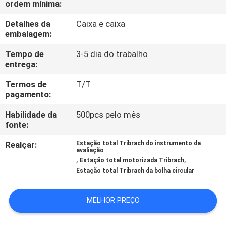
ordem mínima:
CONTROLE
DA
Detalhes da
Caixa e caixa
embalagem:
QUALIDADE
Tempo de
3-5 dia do trabalho
entrega:
CONTACTE-
Termos de
T/T
NOS
pagamento:
Habilidade da
500pcs pelo mês
PEÇA
fonte:
UMAS
Realçar:
Estação total Tribrach do instrumento da
avaliação
CITAÇÕES
,
,
Estação total motorizada Tribrach
Estação total Tribrach da bolha circular
MAPA
MELHOR PREÇO
DO
SITE