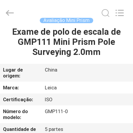
2026
Leo
Survey
Instrument
Co.,Ltd.
Avaliação Mini Prism
All
Rights
Exame de polo de escala de
CASA
Reserved.
GMP111 Mini Prism Pole
PRODUTOS
Surveying 2.0mm
SOBRE
Lugar de
China
origem:
NÓS
Marca:
Leica
EXCURSÃO
Certificação:
ISO
DA
Número do
GMP111-0
FÁBRICA
modelo:
Quantidade de
5 partes