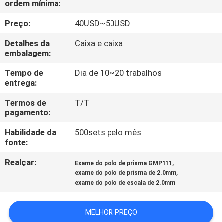
ordem mínima:
CONTROLE
DA
Preço:
40USD~50USD
QUALIDADE
Detalhes da
Caixa e caixa
embalagem:
CONTACTE-
Tempo de
Dia de 10~20 trabalhos
entrega:
NOS
Termos de
T/T
pagamento:
PEÇA
Habilidade da
500sets pelo mês
UMAS
fonte:
CITAÇÕES
Realçar:
,
Exame do polo de prisma GMP111
,
exame do polo de prisma de 2.0mm
MAPA
exame do polo de escala de 2.0mm
DO
MELHOR PREÇO
SITE