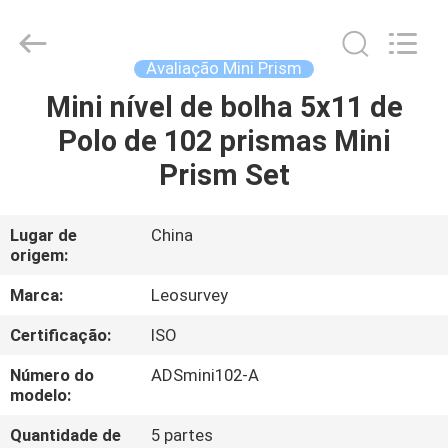
2026
Leo
Survey
Instrument
Co.,Ltd.
Avaliação Mini Prism
All
Rights
Mini nível de bolha 5x11 de
CASA
Reserved.
Polo de 102 prismas Mini
PRODUTOS
Prism Set
SOBRE
Lugar de
China
origem:
NÓS
Marca:
Leosurvey
EXCURSÃO
Certificação:
ISO
DA
Número do
ADSmini102-A
FÁBRICA
modelo:
Quantidade de
5 partes