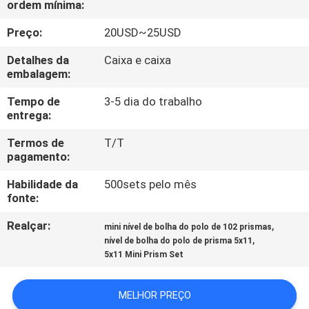
ordem mínima:
CONTROLE
DA
Preço:
20USD~25USD
QUALIDADE
Detalhes da
Caixa e caixa
embalagem:
CONTACTE-
Tempo de
3-5 dia do trabalho
entrega:
NOS
Termos de
T/T
pagamento:
PEÇA
Habilidade da
500sets pelo mês
UMAS
fonte:
CITAÇÕES
Realçar:
,
mini nível de bolha do polo de 102 prismas
,
nível de bolha do polo de prisma 5x11
MAPA
5x11 Mini Prism Set
DO
MELHOR PREÇO
SITE