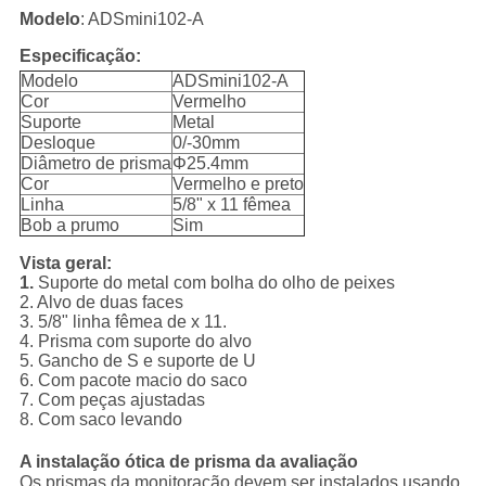
Modelo
: ADSmini102-A
Especificação:
Modelo
ADSmini102-A
Cor
Vermelho
Suporte
Metal
Desloque
0/-30mm
Diâmetro de prisma
Φ25.4mm
Cor
Vermelho e preto
Linha
5/8" x 11 fêmea
Bob a prumo
Sim
Vista geral:
1.
Suporte do metal com bolha do olho de peixes
2. Alvo de duas faces
3. 5/8" linha fêmea de x 11.
4. Prisma com suporte do alvo
5. Gancho de S e suporte de U
6. Com pacote macio do saco
7. Com peças ajustadas
8. Com saco levando
A instalação ótica de prisma da avaliação
Os prismas da monitoração devem ser instalados usando