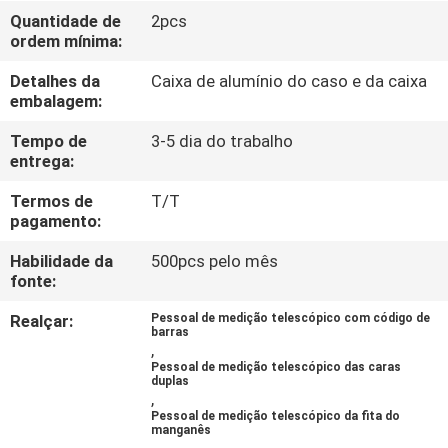
CONTROLE
Quantidade de
2pcs
ordem mínima:
DA
QUALIDADE
Detalhes da
Caixa de alumínio do caso e da caixa
embalagem:
CONTACTE-
Tempo de
3-5 dia do trabalho
entrega:
NOS
Termos de
T/T
pagamento:
PEÇA
Habilidade da
500pcs pelo mês
UMAS
fonte:
CITAÇÕES
Realçar:
Pessoal de medição telescópico com código de
barras
,
Pessoal de medição telescópico das caras
MAPA
duplas
,
DO
Pessoal de medição telescópico da fita do
manganês
SITE