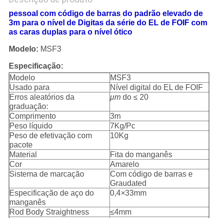
pessoal com código de barras do padrão elevado de
3m para o nível de Digitas da série do EL de FOIF com
as caras duplas para o nível ótico
Modelo:
MSF3
Especificação:
Modelo
MSF3
Usado para
Nível digital do EL de FOIF
Erros aleatórios da
μm
do ≤ 20
graduação:
Comprimento
3m
Peso líquido
7Kg/Pc
Peso de efetivação com
10Kg
pacote
Material
Fita do manganês
Cor
Amarelo
Sistema de marcação
Com código de barras e
Graudated
Especificação de aço do
0,4
×
33mm
manganês
Rod Body Straightness
≤4mm