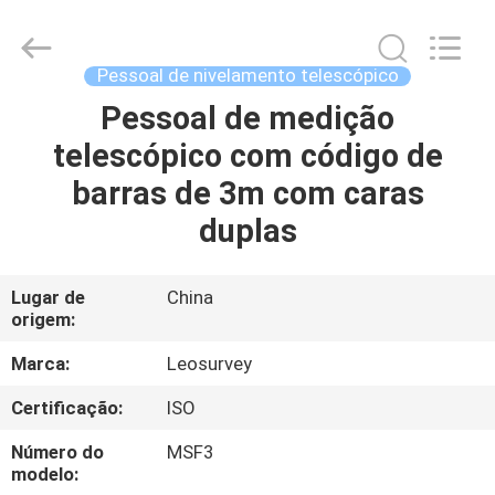
2026
Leo
Survey
Instrument
Co.,Ltd.
Pessoal de nivelamento telescópico
All
Rights
Pessoal de medição
CASA
Reserved.
telescópico com código de
PRODUTOS
barras de 3m com caras
duplas
SOBRE
NÓS
Lugar de
China
origem:
EXCURSÃO
Marca:
Leosurvey
DA
Certificação:
ISO
FÁBRICA
Número do
MSF3
modelo: