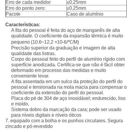
Erro de cada medidor
≤0.25mm
Erro do ponto zero:
≤0.25mm
Pacote
Caso de alumínio
Características:
A fita do pessoal é feita do aço de manganês de alta
qualidade. O coeficiente da expansão térmica é muito
pequeno (10.6~12.2
×
10-6/℃/M)
Precisão superior da graduação e imagem de alta
qualidade das listras.
Corpo do pessoal feito do perfil de alumínio rígido com
superfície anodizada. Certifica-se que não é fácil obter
deformado em processo das medidas e muito
conveniente levar.
A fita assentada em um sulco da proteção do perfil do
pessoal e tensionada na mola macia para compensar o
coeficiente da extensão do perfil do pessoal.
Placa do pé de 304 de aço inoxidável; endurecido, liso
e moído.
Sistema dobro da marcação da cara; pode ser usado
para níveis digitais e níveis óticos
7. equipado com a bolha e os punhos circulares. Segura
zincado e pó-revestido