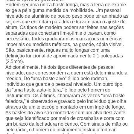
Podem ser uma única haste longa, mas a terra de exame
exige a pé alguma medida da mobilidade. Um pessoal
nivelado de alumínio de pouco peso pode ter aninhado as
seções que encurtam para fora e travam para o ajuste de
altura. Os tipos de madeira podem ser feitos nas seções
separadas que conectam fim-a-fim e o travam, como
necessário. Todos graduaram as marcações numéricas,
imperiais ou medidas métricas, na grande, cópia visível.
São, basicamente, réguas muito longas com uma
definição funcional de aproximadamente 0,1 polegadas
(2.5mm).
Adicionalmente, há dois tipos diferentes de pessoal
nivelado, que correspondem a quem está determinando a
medida. Do “uma haste alvo” é lida pelo rodman,
indivíduo que guarda o pessoal nivelado. Um outro tipo,
da “uma haste auto-leitura,” é lido pelo homem do
instrumento. Os últimos, chamaram às vezes “uma haste
faladora,” é observado e gravado pelo indivíduo que olha
através de um telescópio montado em um tripé de longe.
As hastes do alvo são montadas com um alvo deslizante
que seja identificado por meio de crosshairs e corte com
um buraco da fechadura no centro. Com sinais de mão ou
pelo rádio, o homem do instrumento instrui o rodman