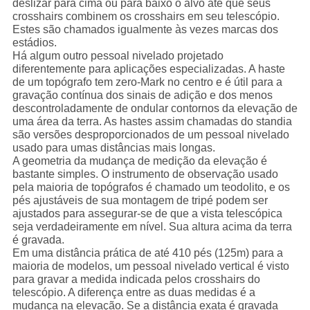
deslizar para cima ou para baixo o alvo até que seus
crosshairs combinem os crosshairs em seu telescópio.
Estes são chamados igualmente às vezes marcas dos
estádios.
Há algum outro pessoal nivelado projetado
diferentemente para aplicações especializadas. A haste
de um topógrafo tem zero-Mark no centro e é útil para a
gravação contínua dos sinais de adição e dos menos
descontroladamente de ondular contornos da elevação de
uma área da terra. As hastes assim chamadas do standia
são versões desproporcionados de um pessoal nivelado
usado para umas distâncias mais longas.
A geometria da mudança de medição da elevação é
bastante simples. O instrumento de observação usado
pela maioria de topógrafos é chamado um teodolito, e os
pés ajustáveis de sua montagem de tripé podem ser
ajustados para assegurar-se de que a vista telescópica
seja verdadeiramente em nível. Sua altura acima da terra
é gravada.
Em uma distância prática de até 410 pés (125m) para a
maioria de modelos, um pessoal nivelado vertical é visto
para gravar a medida indicada pelos crosshairs do
telescópio. A diferença entre as duas medidas é a
mudança na elevação. Se a distância exata é gravada