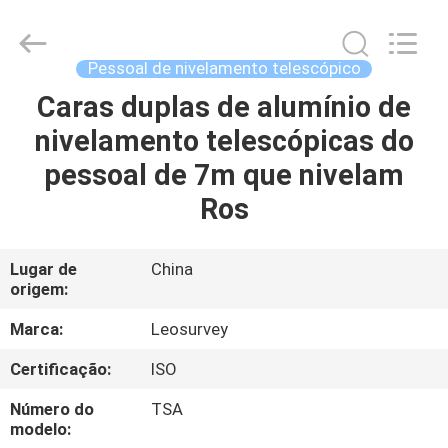
2026
Leo
Survey
Instrument
Co.,Ltd.
Pessoal de nivelamento telescópico
All
Rights
Caras duplas de alumínio de
CASA
Reserved.
nivelamento telescópicas do
PRODUTOS
pessoal de 7m que nivelam
Ros
SOBRE
NÓS
Lugar de
China
origem:
EXCURSÃO
Marca:
Leosurvey
DA
Certificação:
ISO
FÁBRICA
Número do
TSA
modelo: