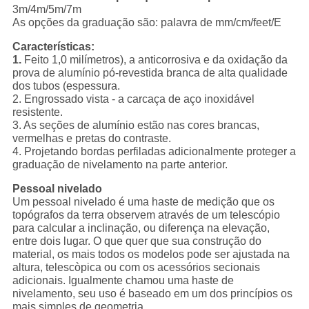
3m/4m/5m/7m
As opções da graduação são: palavra de mm/cm/feet/E
Características:
1.
Feito 1,0 milímetros), a anticorrosiva e da oxidação da
prova de alumínio pó-revestida branca de alta qualidade
dos tubos (espessura.
2. Engrossado vista - a carcaça de aço inoxidável
resistente.
3. As seções de alumínio estão nas cores brancas,
vermelhas e pretas do contraste.
4. Projetando bordas perfiladas adicionalmente proteger a
graduação de nivelamento na parte anterior.
Pessoal nivelado
Um pessoal nivelado é uma haste de medição que os
topógrafos da terra observem através de um telescópio
para calcular a inclinação, ou diferença na elevação,
entre dois lugar. O que quer que sua construção do
material, os mais todos os modelos pode ser ajustada na
altura, telescòpica ou com os acessórios secionais
adicionais. Igualmente chamou uma haste de
nivelamento, seu uso é baseado em um dos princípios os
mais simples de geometria.