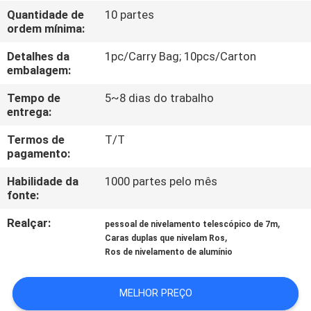
CONTROLE
Quantidade de
10 partes
ordem mínima:
DA
QUALIDADE
Detalhes da
1pc/Carry Bag; 10pcs/Carton
embalagem:
CONTACTE-
Tempo de
5~8 dias do trabalho
entrega:
NOS
Termos de
T/T
pagamento:
PEÇA
Habilidade da
1000 partes pelo mês
UMAS
fonte:
CITAÇÕES
Realçar:
,
pessoal de nivelamento telescópico de 7m
,
Caras duplas que nivelam Ros
Ros de nivelamento de alumínio
MAPA
DO
MELHOR PREÇO
SITE