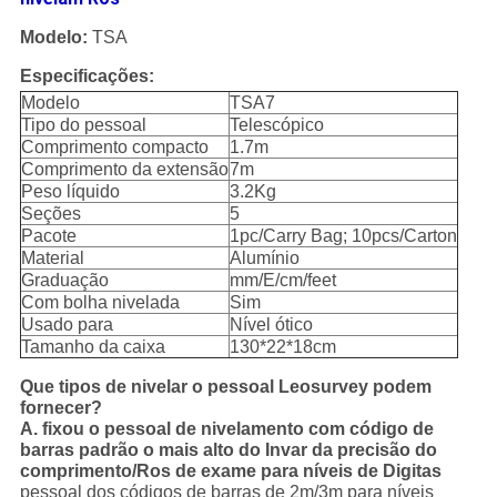
Modelo:
TSA
Especificações:
Modelo
TSA7
Tipo do pessoal
Telescópico
Comprimento compacto
1.7m
Comprimento da extensão
7m
Peso líquido
3.2Kg
Seções
5
Pacote
1pc/Carry Bag; 10pcs/Carton
Material
Alumínio
Graduação
mm/E/cm/feet
Com bolha nivelada
Sim
Usado para
Nível ótico
Tamanho da caixa
130*22*18cm
Que tipos de nivelar o pessoal Leosurvey podem
fornecer?
A. fixou o pessoal de nivelamento com código de
barras padrão o mais alto do Invar da precisão do
comprimento/Ros de exame para níveis de Digitas
pessoal dos códigos de barras de 2m/3m para níveis